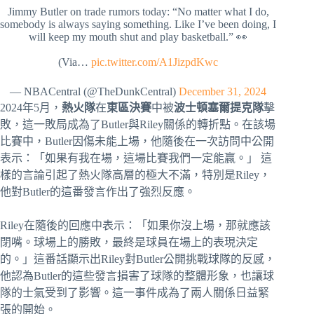
Jimmy Butler on trade rumors today: “No matter what I do,
somebody is always saying something. Like I’ve been doing, I
will keep my mouth shut and play basketball.” 👀
(Via…
pic.twitter.com/A1JizpdKwc
— NBACentral (@TheDunkCentral)
December 31, 2024
2024年5月，
熱火隊
在
東區決賽
中被
波士頓塞爾提克隊
擊
敗，這一敗局成為了Butler與Riley關係的轉折點。在該場
比賽中，Butler因傷未能上場，他隨後在一次訪問中公開
表示：「如果有我在場，這場比賽我們一定能贏。」 這
樣的言論引起了熱火隊高層的極大不滿，特別是Riley，
他對Butler的這番發言作出了強烈反應。
Riley在隨後的回應中表示：「如果你沒上場，那就應該
閉嘴。球場上的勝敗，最終是球員在場上的表現決定
的。」這番話顯示出Riley對Butler公開挑戰球隊的反感，
他認為Butler的這些發言損害了球隊的整體形象，也讓球
隊的士氣受到了影響。這一事件成為了兩人關係日益緊
張的開始。