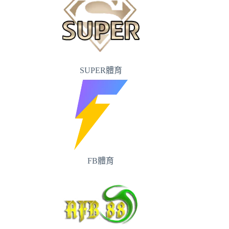
SUPER體育
FB體育