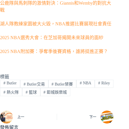
公鹿隊與馬刺隊的激情對決：Giannis和Wemby的對抗大
戰
湖人隊教練家園被大火毀，NBA推遲比賽展現社會責任
2025 NBA選秀大會：在芝加哥揭開未來球員的面紗
2025 NBA附加賽：爭奪季後賽資格，誰將挺進正賽？
標籤
#
Butler
#
NBA
#
Riley
#
Butler交易
#
Butler禁賽
#
熱火隊
#
籃球
#
鉅城娛樂城
上一
下一
發佈留言