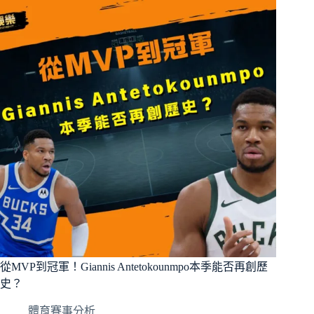
新
篇
章：
能
否
與
LeBron
攜
手
再
創
輝
煌？
從MVP到冠軍！Giannis Antetokounmpo本季能否再創歷
史？
體育賽事分析