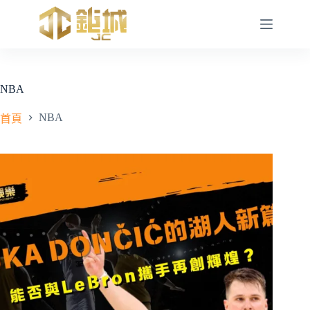
跳
至
主
要
內
NBA
容
NBA
首頁