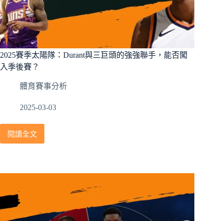
2025賽季太陽隊：Durant與三巨頭的強強聯手，能否闖
入季後賽？
體育賽事分析
2025-03-03
閱讀全文
2025
賽
季
太
陽
隊：
Durant
與
三