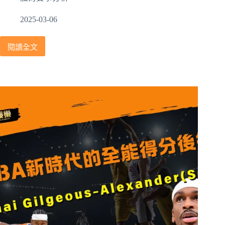
2025-03-06
閱讀全文
從
MVP
到
冠
軍！
Giannis
Antetokounmpo
本
季
能
否
再
創
歷
史？