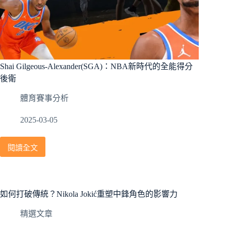
Shai Gilgeous-Alexander(SGA)：NBA新時代的全能得分
後衛
體育賽事分析
2025-03-05
閱讀全文
Shai
Gilgeous-
Alexander(SGA)：
NBA
新
如何打破傳統？Nikola Jokić重塑中鋒角色的影響力
時
代
精選文章
的