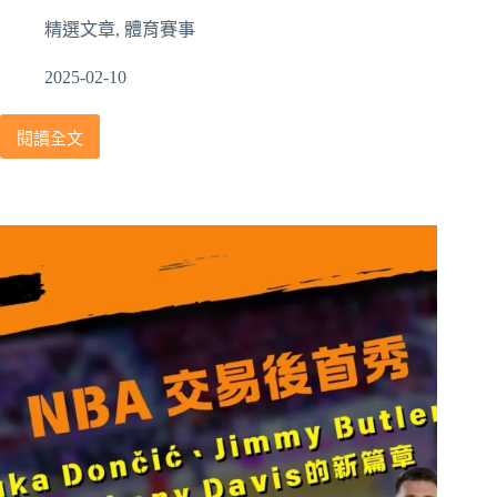
精選文章
,
體育賽事
2025-02-10
閱讀全文
2025
NBA
全
明
星
賽
技
巧
挑
戰
賽
精
彩
預
測：
明