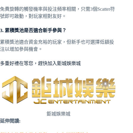
免費旋轉的觸發機率與投注頻率相關，只需3個Scatter符
號即可啟動，對玩家相對友好。
3. 累積獎池是否適合新手參與？
累積獎池適合資金充裕的玩家，但新手也可選擇低額投
注以增加參與機會。
多重好禮在等您，趕快加入鉅城娛樂城
鉅城娛樂城
延伸閱讀: