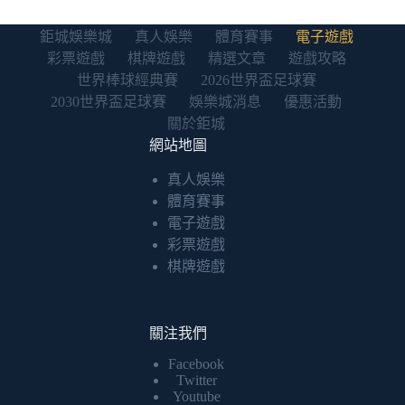
鉅城娛樂城
真人娛樂
體育賽事
電子遊戲
彩票遊戲
棋牌遊戲
精選文章
遊戲攻略
世界棒球經典賽
2026世界盃足球賽
2030世界盃足球賽
娛樂城消息
優惠活動
關於鉅城
網站地圖
真人娛樂
體育賽事
電子遊戲
彩票遊戲
棋牌遊戲
關注我們
Facebook
Twitter
Youtube