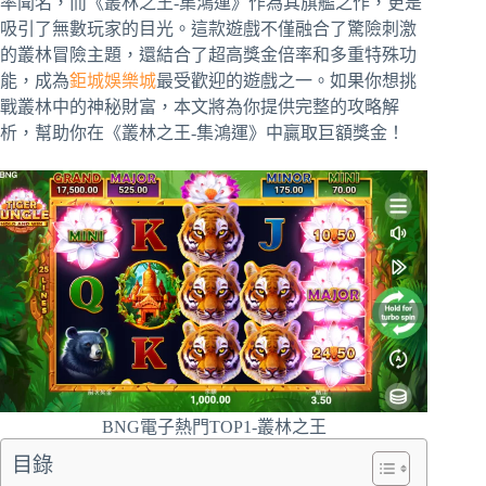
率聞名，而《叢林之王-集鴻運》作為其旗艦之作，更是
吸引了無數玩家的目光。這款遊戲不僅融合了驚險刺激
的叢林冒險主題，還結合了超高獎金倍率和多重特殊功
能，成為
鉅城娛樂城
最受歡迎的遊戲之一。如果你想挑
戰叢林中的神秘財富，本文將為你提供完整的攻略解
析，幫助你在《叢林之王-集鴻運》中贏取巨額獎金！
BNG電子熱門TOP1-叢林之王
目錄