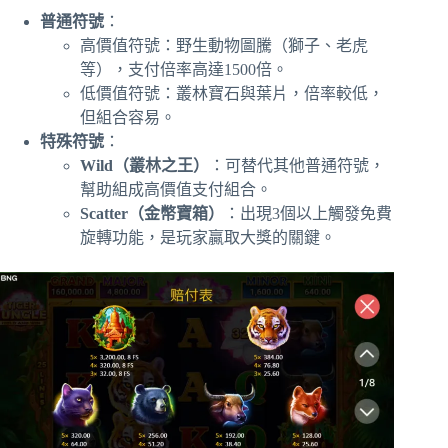
普通符號
：
高價值符號：野生動物圖騰（獅子、老虎
等），支付倍率高達1500倍。
低價值符號：叢林寶石與葉片，倍率較低，
但組合容易。
特殊符號
：
Wild（叢林之王）
：可替代其他普通符號，
幫助組成高價值支付組合。
Scatter（金幣寶箱）
：出現3個以上觸發免費
旋轉功能，是玩家贏取大獎的關鍵。