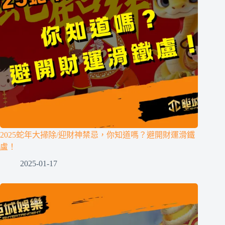
2025蛇年大掃除/迎財神禁忌，你知道嗎？避開財運滑鐵
盧！
2025-01-17