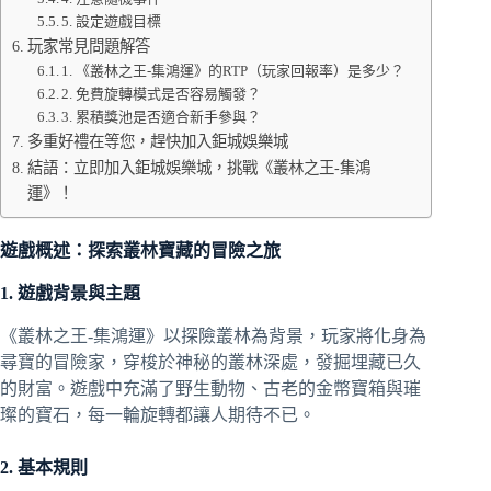
5. 設定遊戲目標
玩家常見問題解答
1. 《叢林之王-集鴻運》的RTP（玩家回報率）是多少？
2. 免費旋轉模式是否容易觸發？
3. 累積獎池是否適合新手參與？
多重好禮在等您，趕快加入鉅城娛樂城
結語：立即加入鉅城娛樂城，挑戰《叢林之王-集鴻
運》！
遊戲概述：探索叢林寶藏的冒險之旅
1. 遊戲背景與主題
《叢林之王-集鴻運》以探險叢林為背景，玩家將化身為
尋寶的冒險家，穿梭於神秘的叢林深處，發掘埋藏已久
的財富。遊戲中充滿了野生動物、古老的金幣寶箱與璀
璨的寶石，每一輪旋轉都讓人期待不已。
2. 基本規則