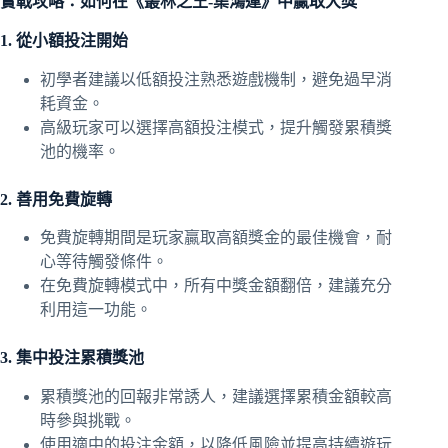
實戰攻略：如何在《叢林之王-集鴻運》中贏取大獎
1. 從小額投注開始
初學者建議以低額投注熟悉遊戲機制，避免過早消
耗資金。
高級玩家可以選擇高額投注模式，提升觸發累積獎
池的機率。
2. 善用免費旋轉
免費旋轉期間是玩家贏取高額獎金的最佳機會，耐
心等待觸發條件。
在免費旋轉模式中，所有中獎金額翻倍，建議充分
利用這一功能。
3. 集中投注累積獎池
累積獎池的回報非常誘人，建議選擇累積金額較高
時參與挑戰。
使用適中的投注金額，以降低風險並提高持續遊玩