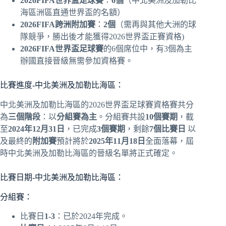
2026FIFA世界盃足球賽
：
6個
（中北美洲及加勒比
海區洲區直通世界盃的名額）
2026FIFA跨洲附加賽
：
2個
（需再與其他大洲的球
隊競爭，勝出後才能獲得2026世界盃正賽資格)
2026FIFA世界盃足球賽
的6個席位中，有3個為主
辦國直接晉級無需參加資格賽。
比賽進度-中北美洲及加勒比海區：
中北美洲及加勒比海區的2026世界盃足球賽資格賽共分
為
三個階段
：以
分組賽為主
。分組賽共設
10個賽期
，截
至
2024年12月31日
，已完成
3個賽期
，剩餘
7個比賽日
以
及最終的
附加賽
預計將於
2025年11月18日
全面落幕，屆
時中北美洲及加勒比海區的晉級名單將正式確定。
比賽日期-中北美洲及加勒比海區：
分組賽：
比賽日
1-3
：已於2024年完成。