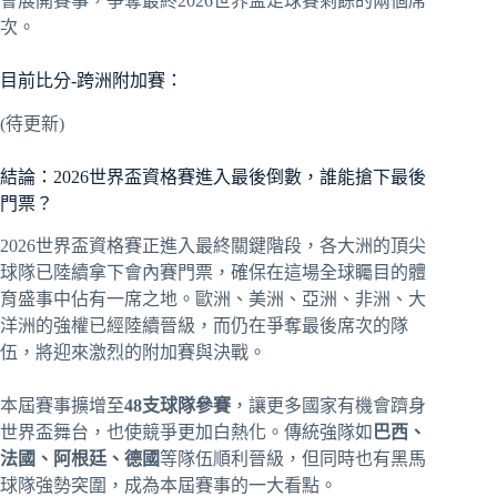
會展開賽事，爭奪最終2026世界盃足球賽剩餘的兩個席
次。
目前比分-跨洲附加賽：
(待更新)
結論：2026世界盃資格賽進入最後倒數，誰能搶下最後
門票？
2026世界盃資格賽正進入最終關鍵階段，各大洲的頂尖
球隊已陸續拿下會內賽門票，確保在這場全球矚目的體
育盛事中佔有一席之地。歐洲、美洲、亞洲、非洲、大
洋洲的強權已經陸續晉級，而仍在爭奪最後席次的隊
伍，將迎來激烈的附加賽與決戰。
本屆賽事擴增至
48支球隊參賽
，讓更多國家有機會躋身
世界盃舞台，也使競爭更加白熱化。傳統強隊如
巴西、
法國、阿根廷、德國
等隊伍順利晉級，但同時也有黑馬
球隊強勢突圍，成為本屆賽事的一大看點。