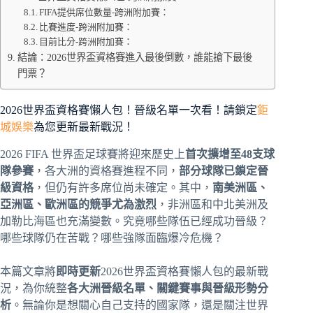
FIFA提供席位數量-跨洲附加賽：
比賽進度-跨洲附加賽：
目前比分-跨洲附加賽：
結論：2026世界盃資格賽進入最後倒數，誰能搶下最後
門票？
2026世界盃資格賽懶人包！晉級名單一次看！請鎖定
鉅
城娛樂
為您更新最新戰況！
2026 FIFA 世界盃足球賽將迎來歷史上
首次擴增至48支球
隊參賽
，各大洲的資格賽進程不同，
部分球隊已鎖定晉
級資格
，但仍有許多席位尚未確定。其中，
南美洲區、
亞洲區、歐洲區的競爭尤為激烈
，非洲區和中北美洲及
加勒比海區也充滿變數。究竟哪些隊伍已經成功晉級？
哪些球隊仍在苦戰？哪些強隊面臨爆冷危機？
本篇文章將
即時更新
2026世界盃資格賽懶人包的最新戰
況，為你統整
各大洲晉級名單、關鍵賽事與晉級形勢分
析
。無論你是想關心自己支持的國家隊，還是關注世界