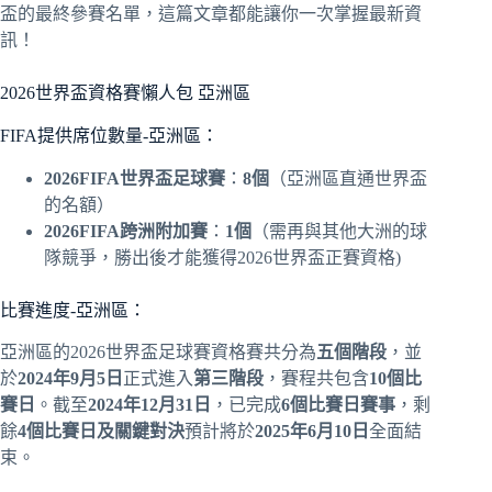
盃的最終參賽名單，這篇文章都能讓你一次掌握最新資
訊！
2026世界盃資格賽懶人包 亞洲區
FIFA提供席位數量-亞洲區：
2026FIFA世界盃足球賽
：
8個
（亞洲區直通世界盃
的名額）
2026FIFA跨洲附加賽
：
1個
（需再與其他大洲的球
隊競爭，勝出後才能獲得2026世界盃正賽資格)
比賽進度-亞洲區：
亞洲區的2026世界盃足球賽資格賽共分為
五個階段
，並
於
2024年9月5日
正式進入
第三階段
，賽程共包含
10個比
賽日
。截至
2024年12月31日
，已完成
6個比賽日賽事
，剩
餘
4個比賽日及關鍵對決
預計將於
2025年6月10日
全面結
束。