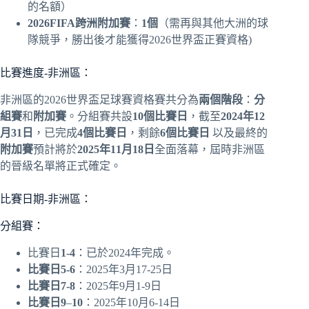
的名額）
2026FIFA跨洲附加賽
：
1個
（需再與其他大洲的球
隊競爭，勝出後才能獲得2026世界盃正賽資格)
比賽進度-非洲區：
非洲區的2026世界盃足球賽資格賽共分為
兩個階段
：
分
組賽
和
附加賽
。分組賽共設
10個比賽日
，截至
2024年12
月31日
，已完成
4個比賽日
，剩餘
6個比賽日
以及最終的
附加賽
預計將於
2025年11月18日
全面落幕，屆時非洲區
的晉級名單將正式確定。
比賽日期-非洲區：
分組賽：
比賽日
1-4
：已於2024年完成。
比賽日5-6
：2025年3月17-25日
比賽日7-8
：2025年9月1-9日
比賽日9
–
10
：2025年10月6-14日