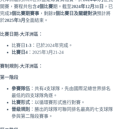
開賽，賽程共包含
4個比賽
期。截至
2024年12月31日
，已
完成
3個比賽期賽事
，剩餘
1個比賽日及關鍵對決
預計將
於
2025年3月
全面結束。
比賽日期-大洋洲區：
比賽日
1-3
：已於2024年完成。
比賽日4
：2025年3月21-24
賽制規則-大洋洲區：
第一階段
參賽隊伍
：共有4支球隊，先由國際足總世界排名
最低的四支球隊角逐。
比賽形式
：以循環賽形式進行對賽。
晉級規則
：勝出的球隊可聯同排名最高的七支球隊
參與第二階段賽事。