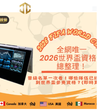
跳
至
主
要
內
容