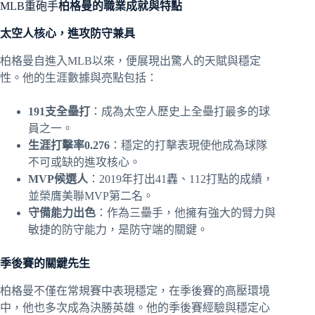
MLB重砲手
柏格曼的職業成就與特點
太空人核心，進攻防守兼具
柏格曼自進入MLB以來，便展現出驚人的天賦與穩定
性。他的生涯數據與亮點包括：
191支全壘打
：成為太空人歷史上全壘打最多的球
員之一。
生涯打擊率0.276
：穩定的打擊表現使他成為球隊
不可或缺的進攻核心。
MVP候選人
：2019年打出41轟、112打點的成績，
並榮膺美聯MVP第二名。
守備能力出色
：作為三壘手，他擁有強大的臂力與
敏捷的防守能力，是防守端的關鍵。
季後賽的關鍵先生
柏格曼不僅在常規賽中表現穩定，在季後賽的高壓環境
中，他也多次成為決勝英雄。他的季後賽經驗與穩定心