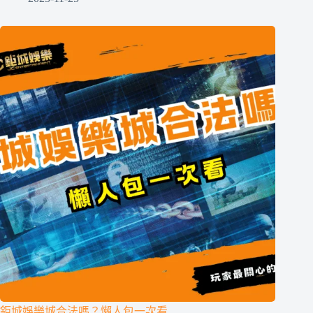
鉅城娛樂城合法嗎？懶人包一次看