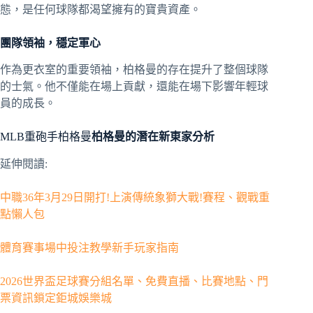
態，是任何球隊都渴望擁有的寶貴資產。
團隊領袖，穩定軍心
作為更衣室的重要領袖，柏格曼的存在提升了整個球隊
的士氣。他不僅能在場上貢獻，還能在場下影響年輕球
員的成長。
MLB重砲手柏格曼
柏格曼的潛在新東家分析
延伸閱讀:
中職36年3月29日開打!上演傳統象獅大戰!賽程、觀戰重
點懶人包
體育賽事場中投注教學新手玩家指南
2026世界盃足球賽分組名單、免費直播、比賽地點、門
票資訊鎖定鉅城娛樂城