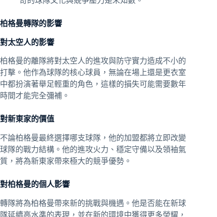
奇的球隊文化與競爭壓力是未知數。
柏格曼轉隊的影響
對太空人的影響
柏格曼的離隊將對太空人的進攻與防守實力造成不小的
打擊。他作為球隊的核心球員，無論在場上還是更衣室
中都扮演著舉足輕重的角色，這樣的損失可能需要數年
時間才能完全彌補。
對新東家的價值
不論柏格曼最終選擇哪支球隊，他的加盟都將立即改變
球隊的戰力結構。他的進攻火力、穩定守備以及領袖氣
質，將為新東家帶來極大的競爭優勢。
對柏格曼的個人影響
轉隊將為柏格曼帶來新的挑戰與機遇。他是否能在新球
隊延續高水準的表現，並在新的環境中獲得更多榮耀，