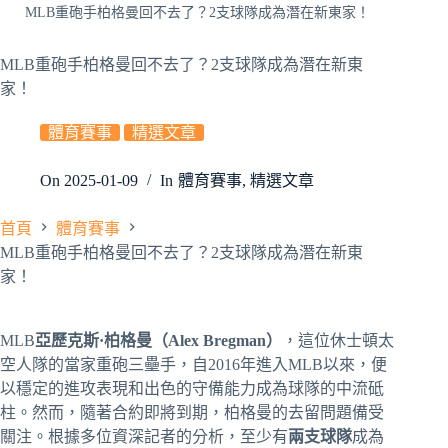
MLB重砲手柏格曼回不去了？2支球隊成為潛在新東家！
MLB重砲手柏格曼回不去了？2支球隊成為潛在新東
家！
體育賽事
精選文章
On
2025-01-09
In
體育賽事
,
精選文章
首頁
體育賽事
MLB重砲手柏格曼回不去了？2支球隊成為潛在新東
家！
MLB
亞歷克斯·柏格曼（Alex Bregman）
，這位休士頓太
空人隊的當家重砲三壘手，自2016年進入MLB以來，便
以穩定的進攻表現和出色的守備能力成為球隊的中流砥
柱。然而，隨著合約即將到期，柏格曼的去留問題備受
關注。根據多位資深記者的分析，至少有
兩支球隊
成為