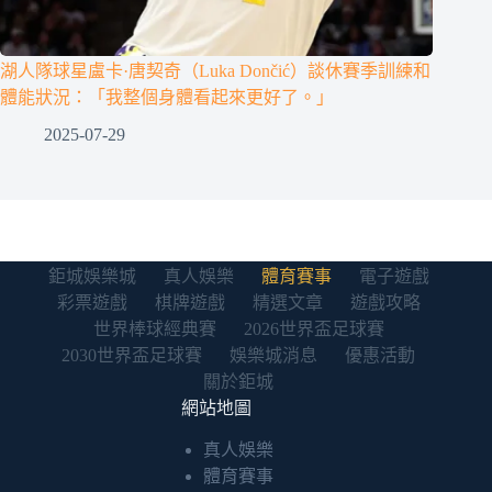
湖人隊球星盧卡·唐契奇（Luka Dončić）談休賽季訓練和
體能狀況：「我整個身體看起來更好了。」
2025-07-29
鉅城娛樂城
真人娛樂
體育賽事
電子遊戲
彩票遊戲
棋牌遊戲
精選文章
遊戲攻略
世界棒球經典賽
2026世界盃足球賽
2030世界盃足球賽
娛樂城消息
優惠活動
關於鉅城
網站地圖
真人娛樂
體育賽事