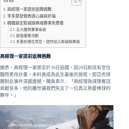
高經理一家提前返韓遇難
李多慧發聲表達心痛與祈福
韓職鎖定鉅城娛樂城賽事免費看
五大體育賽事系統
超值優惠活動
多重好禮在等您，趕快加入鉅城娛樂城
高經理一家提前返韓遇難
據悉，高經理一家原定於30日返國，因29日航班有空位
臨時更改計畫，未料竟成為此生最後的旅程。起亞虎球
團對此事件深感遺憾，職員表示：「高經理為球隊奪冠
貢獻良多，他的離世讓我們失去了一位真正熱愛棒球的
夥伴。」