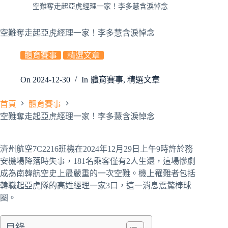
空難奪走起亞虎經理一家！李多慧含淚悼念
空難奪走起亞虎經理一家！李多慧含淚悼念
體育賽事
精選文章
On
2024-12-30
In
體育賽事
,
精選文章
首頁
體育賽事
空難奪走起亞虎經理一家！李多慧含淚悼念
濟州航空7C2216班機在2024年12月29日上午9時許於務
安機場降落時失事，181名乘客僅有2人生還，這場慘劇
成為南韓航空史上最嚴重的一次空難。機上罹難者包括
韓職起亞虎隊的高姓經理一家3口，這一消息震驚棒球
圈。
目錄