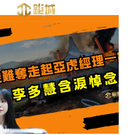
跳
至
主
要
內
容