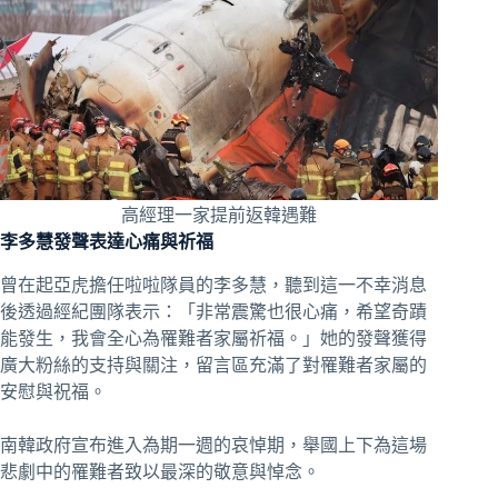
高經理一家提前返韓遇難
李多慧發聲表達心痛與祈福
曾在起亞虎擔任啦啦隊員的李多慧，聽到這一不幸消息
後透過經紀團隊表示：「非常震驚也很心痛，希望奇蹟
能發生，我會全心為罹難者家屬祈福。」她的發聲獲得
廣大粉絲的支持與關注，留言區充滿了對罹難者家屬的
安慰與祝福。
南韓政府宣布進入為期一週的哀悼期，舉國上下為這場
悲劇中的罹難者致以最深的敬意與悼念。