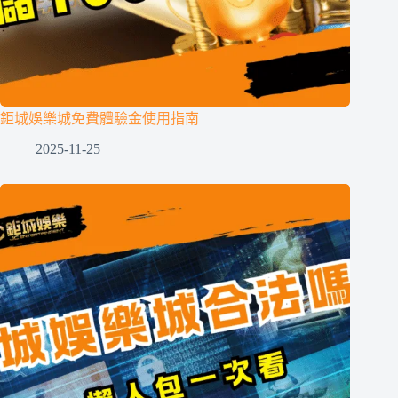
鉅城娛樂城免費體驗金使用指南
2025-11-25