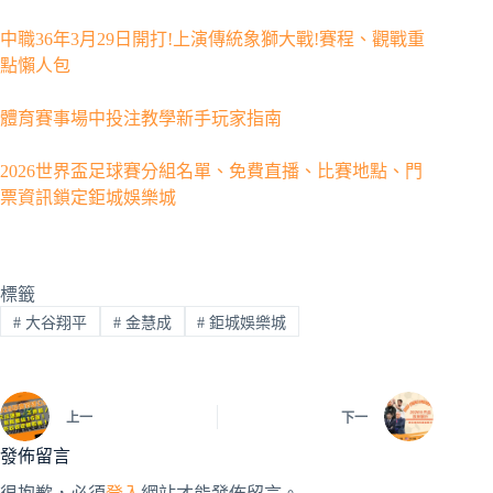
中職36年3月29日開打!上演傳統象獅大戰!賽程、觀戰重
點懶人包
體育賽事場中投注教學新手玩家指南
2026世界盃足球賽分組名單、免費直播、比賽地點、門
票資訊鎖定鉅城娛樂城
標籤
#
大谷翔平
#
金慧成
#
鉅城娛樂城
上一
下一
發佈留言