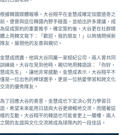
根據韓國媒體報導，大谷翔平在金慧成確定加盟道奇之
前，便曾與這位韓國內野手碰面，並給出許多建議，成
為促成簽約的重要推手。確定簽約後，大谷更在社群媒
體上用韓文寫下：「歡迎，我的朋友！」以熱情問候新
隊友，展現他的友善與親切。
金慧成透露，他與大谷同屬一家經紀公司，兩人曾共同
訓練過。大谷在見到他時，親切地用韓語說：「你好，
慧成先生」，讓他非常感動。金慧成表示，大谷翔平不
僅是一位出色的棒球選手，更是一位熱愛學習和跨文化
交流的優秀隊友。
為了回應大谷的善意，金慧成也下定決心努力學習日
語，希望未來能用日語與大谷更順暢地交流。而隨著這
樣的互動，大谷翔平的韓語也可能會更上一層樓，兩人
之間的友誼與文化交流將成為球隊內的一段佳話。