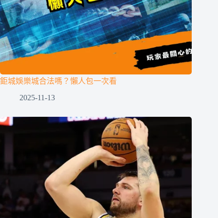
鉅城娛樂城合法嗎？懶人包一次看
2025-11-13