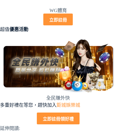
WG體育
立即註冊
超值
優惠活動
全民賺外快
多重好禮在等您，趕快加入
鉅城娛樂城
立即註冊領好禮
延伸閱讀: