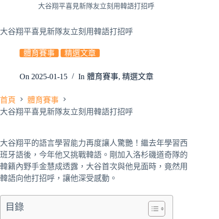
大谷翔平喜見新隊友立刻用韓語打招呼
大谷翔平喜見新隊友立刻用韓語打招呼
體育賽事
精選文章
On
2025-01-15
In
體育賽事
,
精選文章
首頁
體育賽事
大谷翔平喜見新隊友立刻用韓語打招呼
大谷翔平的語言學習能力再度讓人驚艷！繼去年學習西
班牙語後，今年他又挑戰韓語。剛加入洛杉磯道奇隊的
韓籍內野手金慧成透露，大谷首次與他見面時，竟然用
韓語向他打招呼，讓他深受感動。
目錄