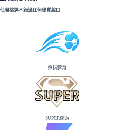
任君挑選不錯過任何優質盤口
熊貓體育
SUPER體育