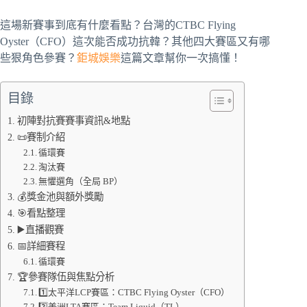
這場新賽事到底有什麼看點？台灣的CTBC Flying
Oyster（CFO）這次能否成功抗韓？其他四大賽區又有哪
些狠角色參賽？
鉅城娛樂
這篇文章幫你一次搞懂！
目錄
初陣對抗賽賽事資訊&地點
📜賽制介紹
循環賽
淘汰賽
無懼選角（全局 BP）
💰獎金池與額外獎勵
🎯看點整理
▶️直播觀賽
📅詳細賽程
循環賽
🏆參賽隊伍與焦點分析
1️⃣太平洋LCP賽區：CTBC Flying Oyster（CFO）
2️⃣美洲LTA賽區：Team Liquid（TL）