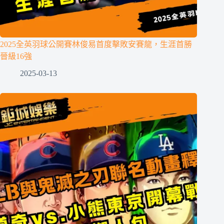
2025全英羽球公開賽林俊易首度擊敗安賽龍，生涯首勝
晉級16強
2025-03-13