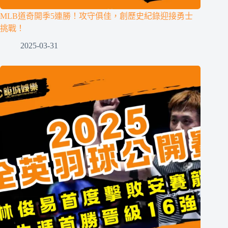
MLB道奇開季5連勝！攻守俱佳，創歷史紀錄迎接勇士
挑戰！
2025-03-31