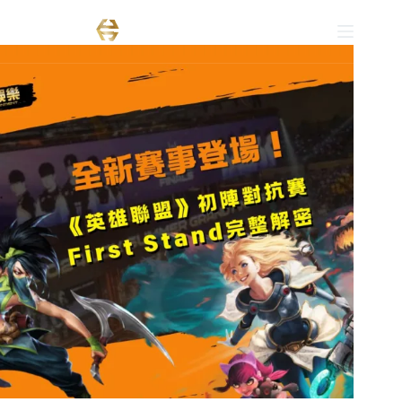
跳
至
主
要
內
容