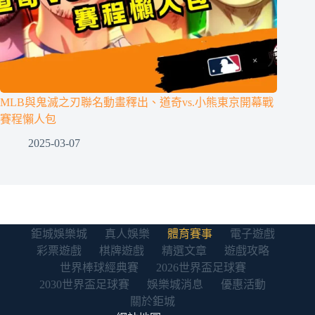
MLB與鬼滅之刃聯名動畫釋出、道奇vs.小熊東京開幕戰
賽程懶人包
2025-03-07
鉅城娛樂城
真人娛樂
體育賽事
電子遊戲
彩票遊戲
棋牌遊戲
精選文章
遊戲攻略
世界棒球經典賽
2026世界盃足球賽
2030世界盃足球賽
娛樂城消息
優惠活動
關於鉅城