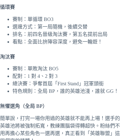
循環賽
賽制：單循環 BO3
選邊方式：第一局隨機，後續交替
排名：前四名晉級淘汰賽，第五名提前出局
看點：全面比拚陣容深度，避免一輪遊！
淘汰賽
賽制：單敗淘汰 BO5
配對：1 對 4、2 對 3
總決賽：爭奪首屆「First Stand」冠軍頭銜
特色規則：全局 BP，誰的英雄池淺，誰就 GG！
無懼選角（全局 BP）
簡單說，打完一場你用過的英雄就不能再上場！選手的
英雄池將被強制拓寬，教練團腦袋得轉超快。粉絲們不
用再擔心某些角色一選再選，真正看到「英雄聯盟」這