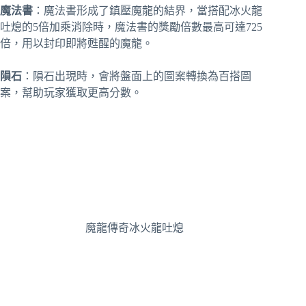
魔法書
：魔法書形成了鎮壓魔龍的結界，當搭配冰火龍
吐熄的5倍加乘消除時，魔法書的獎勵倍數最高可達725
倍，用以封印即將甦醒的魔龍。
隕石
：隕石出現時，會將盤面上的圖案轉換為百搭圖
案，幫助玩家獲取更高分數。
魔龍傳奇冰火龍吐熄