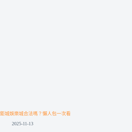
鉅城娛樂城合法嗎？懶人包一次看
2025-11-13