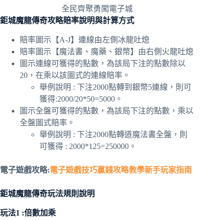
全民齊聚勇闖電子城
鉅城魔龍傳奇攻略賠率說明與計算方式
賠率圖示【A-J】連線由左側冰龍吐熄
賠率圖示【魔法書、魔藥、銀幣】由右側火龍吐熄
圖示連線可獲得的點數，為該局下注的點數除以
20，在乘以該圖式的連線賠率。
舉例說明 : 下注2000點轉到銀幣5連線，則可
獲得:2000/20*50=5000。
圖示全盤可獲得的點數，為該局下注的點數，乘以
全盤圖式賠率。
舉例說明 : 下注2000點轉道魔法書全盤，則
可獲得 : 2000*125=250000。
電子遊戲攻略:
電子遊戲技巧贏錢攻略教學新手玩家指南
鉅城魔龍傳奇玩法規則說明
玩法1 :倍數加乘