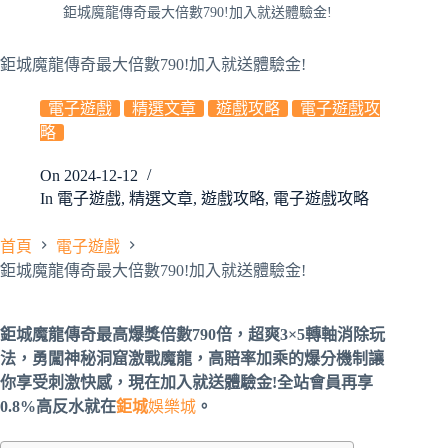
鉅城魔龍傳奇最大倍數790!加入就送體驗金!
鉅城魔龍傳奇最大倍數790!加入就送體驗金!
電子遊戲
精選文章
遊戲攻略
電子遊戲攻
略
On
2024-12-12
In
電子遊戲
,
精選文章
,
遊戲攻略
,
電子遊戲攻略
首頁
電子遊戲
鉅城魔龍傳奇最大倍數790!加入就送體驗金!
鉅城魔龍傳奇最高爆獎倍數790倍，
超爽3×5轉軸消除玩
法
，勇闖
神秘洞窟
激戰魔龍，高賠率加乘的爆分機制讓
你享受刺激快感，
現在加入就送體驗金!全站會員再享
0.8%高反水就在
鉅城
娛樂城
。