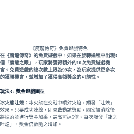
《魔龍傳奇》免費遊戲特色
在《魔龍傳奇》的免費遊戲中，如果在旋轉過程中出現3
個「魔龍之眼」，玩家將獲得額外的10次免費遊戲機
會。免費遊戲的總次數上限為99次，為玩家提供更多次
的獲勝機會，並增加了獲得高額獎金的可能性。
玩法3 : 獎金遊戲圖型
冰火龍吐熄
：冰火龍在交戰中噴射火焰，觸發「吐熄」
效果。只要成功連線，即會啟動該獎勵，圖案被消除後
將掉落並進行獎金加乘，最高可達5倍。每次觸發「龍之
吐熄」，獎金倍數隨之增加。