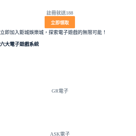
註冊就送188
立即領取
立即加入鉅城娛樂城，探索電子遊戲的無限可能！
六大電子遊戲系統
GR電子
ASK電子