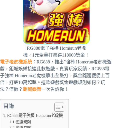
RG888電子強棒 Homerun老虎
機，1元全壘打贏得118000獎金！
電子老虎機系統
：RG888，推出”強棒 Homerun老虎機遊
戲，鉅城娛樂接連此款遊戲。真實玩家反饋，RG888電
子強棒 Homerun老虎機擊出全壘打，獎金隨隨便便上百
倍，打底10萬起跳。這款遊戲獎金遊戲規則如何？玩
法？倍數？
鉅城娛樂
一次告訴你！
目錄
RG888電子強棒 Homerun老虎機
遊戲規則
遊戲符號