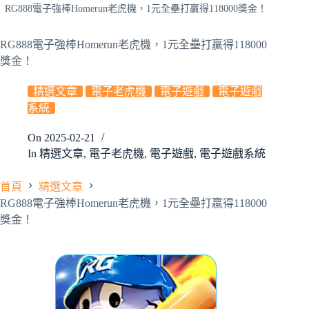
RG888電子強棒Homerun老虎機，1元全壘打贏得118000獎金！
RG888電子強棒Homerun老虎機，1元全壘打贏得118000
獎金！
精選文章
電子老虎機
電子遊戲
電子遊戲
系統
On
2025-02-21
In
精選文章
,
電子老虎機
,
電子遊戲
,
電子遊戲系統
首頁
精選文章
RG888電子強棒Homerun老虎機，1元全壘打贏得118000
獎金！