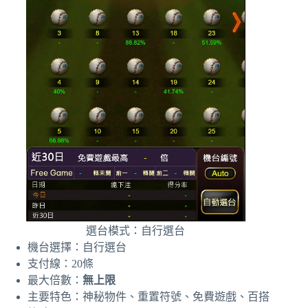
選台模式：自行選台
機台選擇：自行選台
支付線：20條
最大倍數：
無上限
主要特色：神秘物件、重置符號、免費遊戲、百搭