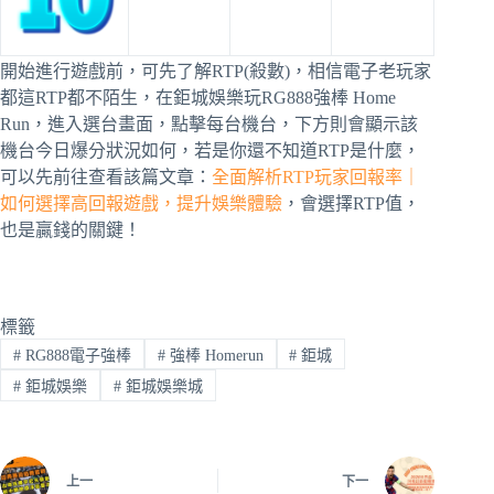
開始進行遊戲前，可先了解RTP(殺數)，相信電子老玩家
都這RTP都不陌生，在鉅城娛樂玩RG888強棒 Home
Run，進入選台畫面，點擊每台機台，下方則會顯示該
機台今日爆分狀況如何，若是你還不知道RTP是什麼，
可以先前往查看該篇文章：
全面解析RTP玩家回報率｜
如何選擇高回報遊戲，提升娛樂體驗
，會選擇RTP值，
也是贏錢的關鍵！
標籤
#
RG888電子強棒
#
強棒 Homerun
#
鉅城
#
鉅城娛樂
#
鉅城娛樂城
上一
下一