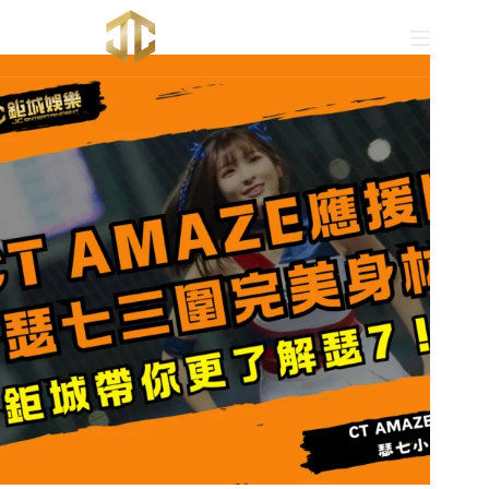
跳
至
主
要
內
容