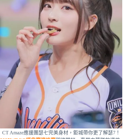
CT Amaze應援團瑟七完美身材，鉅城帶你更了解瑟7！