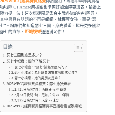
2025WBCQ經典賽資格賽
即將開打，專屬中華隊夠資格
啦啦隊 CT Amaze應援團也準備好加油陣容班表，輪番上
陣力挺一波！這次應援團是集合中職各隊的啦啦隊員，
其中最具有話題的不再是
峮峮
、
林襄
等女孩，而是”瑟
七”。粉絲們想知道瑟七三圍、身高體重，還是更多關於
瑟七的資訊，
鉅城娛樂
通通滿足你！
目錄
瑟七三圍到底是多少？
瑟七小檔案：關於了解瑟七
瑟七小檔案：”瑟七”這名怎麼來的？
瑟七小檔案：為什麼會選擇當啦啦隊女孩？
瑟七小檔案：她的男朋友是誰？
2025WBCQ經典賽資格賽：瑟七應援班表
2月21日晚間7時：西班牙 vs 中華隊
2月23日晚間7時：尼加拉瓜 vs 中華隊
2月25日晚間7時：未定 vs 未定
2025WBCQ經典賽資格賽賽事直播看鉅城娛樂城