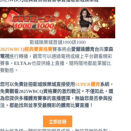
鉅城娛樂城首儲1000送1000
2025WBCQ經典賽資格賽
賽事將由
愛爾達體育台
與
東森
電視
進行轉播，觀眾可以通過電視或線上平台觀看精彩
賽事。
ELTA.tv
也提供線上直播，隨時隨地都能掌握比
賽動態。
您可以免費註冊鉅城娛樂城直接使用
SUPER體育
系統，
免費觀看2025WBCQ資格賽
的激烈戰況。不僅如此，還
為您提供多種體育賽事的直播選擇，無論您是否參與投
注，都能找到並享受最精彩的體育比賽直播！
立即註冊