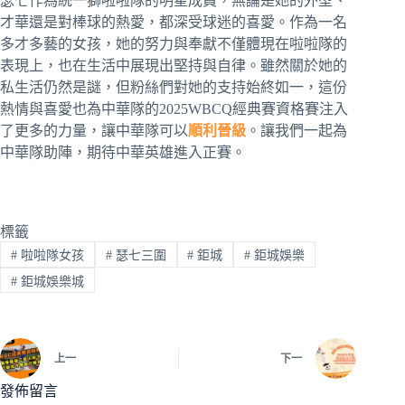
瑟七作為統一獅啦啦隊的明星成員，無論是她的外型、
才華還是對棒球的熱愛，都深受球迷的喜愛。作為一名
多才多藝的女孩，她的努力與奉獻不僅體現在啦啦隊的
表現上，也在生活中展現出堅持與自律。雖然關於她的
私生活仍然是謎，但粉絲們對她的支持始終如一，這份
熱情與喜愛也為中華隊的2025WBCQ經典賽資格賽注入
了更多的力量，讓中華隊可以
順利晉級
。讓我們一起為
中華隊助陣，期待中華英雄進入正賽。
標籤
#
啦啦隊女孩
#
瑟七三圍
#
鉅城
#
鉅城娛樂
#
鉅城娛樂城
上一
下一
發佈留言