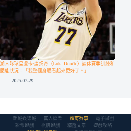
湖人隊球星盧卡·唐契奇（Luka Dončić）談休賽季訓練和
體能狀況：「我整個身體看起來更好了。」
2025-07-29
鉅城娛樂城
真人娛樂
體育賽事
電子遊戲
彩票遊戲
棋牌遊戲
精選文章
遊戲攻略