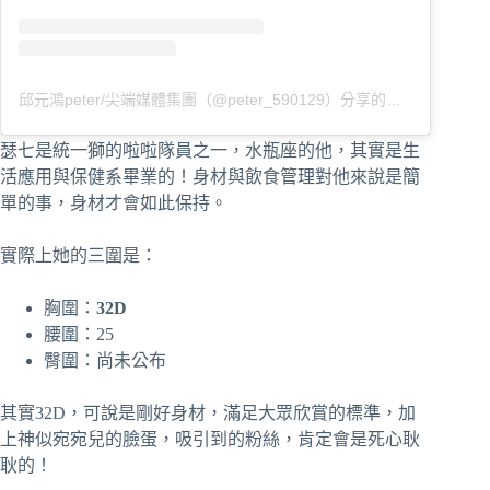
邱元鴻peter/尖端媒體集團（@peter_590129）分享的貼文
瑟七是統一獅的啦啦隊員之一，水瓶座的他，其實是生
活應用與保健系畢業的！身材與飲食管理對他來說是簡
單的事，身材才會如此保持。
實際上她的三圍是：
胸圍：
32D
腰圍：25
臀圍：尚未公布
其實32D，可說是剛好身材，滿足大眾欣賞的標準，加
上神似宛宛兒的臉蛋，吸引到的粉絲，肯定會是死心耿
耿的！