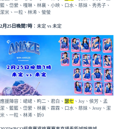
籃、岱縈、嘎琳、林襄、小映、口水、慈妹、秀秀子、
潔米、一粒、林浠、螢螢
2月25日晚間7時
：未定 vs 未定
應援陣容：峮峮、畇二、君白、
瑟七
、Joy、侯芳、孟
潔、籃籃、岱縈、林襄、霖霖、口水、慈妹、Jessy、潔
米、一粒、林浠、妡0
2025WBCQ經典賽資格賽賽事直播看鉅城娛樂城