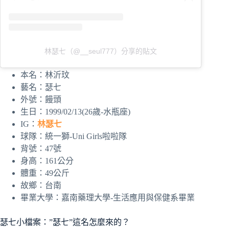
林瑟七（@__seul777）分享的貼文
本名：林沂玟
藝名：瑟七
外號：饅頭
生日：1999/02/13(26歲-水瓶座)
IG：
林瑟七
球隊：統一獅-Uni Girls啦啦隊
背號：47號
身高：161公分
體重：49公斤
故鄉：台南
畢業大學：嘉南藥理大學-生活應用與保健系畢業
瑟七小檔案：”瑟七”這名怎麼來的？