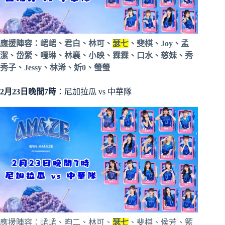
應援陣容：峮峮、君白、林可、
瑟七
、斐棋、Joy、孟
潔、岱縈、嘎琳、林襄、小映、霖霖、口水、慈妹、秀
秀子、Jessy、林浠、妡0、螢螢
2月23日晚間7時
：尼加拉瓜 vs 中華隊
應援陣容：峮峮、畇二、林可、
瑟七
、斐棋、侯芳、籃