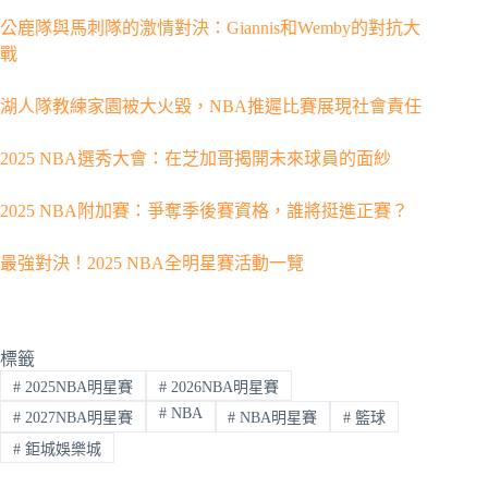
公鹿隊與馬刺隊的激情對決：Giannis和Wemby的對抗大
戰
湖人隊教練家園被大火毀，NBA推遲比賽展現社會責任
2025 NBA選秀大會：在芝加哥揭開未來球員的面紗
2025 NBA附加賽：爭奪季後賽資格，誰將挺進正賽？
最強對決！2025 NBA全明星賽活動一覽
標籤
#
2025NBA明星賽
#
2026NBA明星賽
#
NBA
#
2027NBA明星賽
#
NBA明星賽
#
籃球
#
鉅城娛樂城