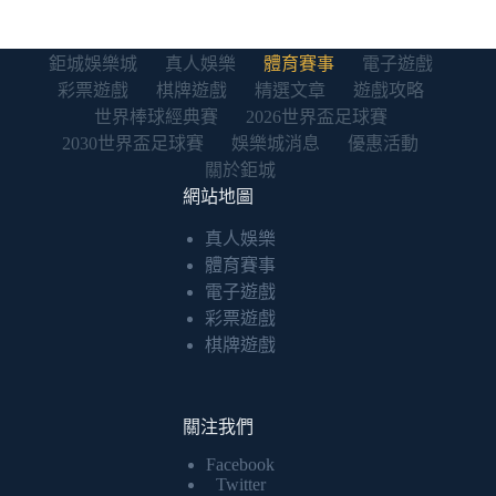
鉅城娛樂城
真人娛樂
體育賽事
電子遊戲
彩票遊戲
棋牌遊戲
精選文章
遊戲攻略
世界棒球經典賽
2026世界盃足球賽
2030世界盃足球賽
娛樂城消息
優惠活動
關於鉅城
網站地圖
真人娛樂
體育賽事
電子遊戲
彩票遊戲
棋牌遊戲
關注我們
Facebook
Twitter