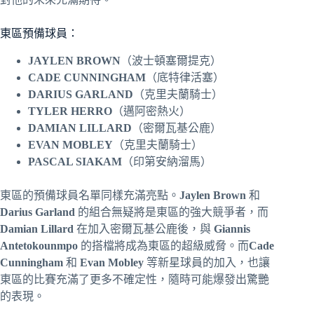
東區預備球員：
JAYLEN BROWN
（波士頓塞爾提克）
CADE CUNNINGHAM
（底特律活塞）
DARIUS GARLAND
（克里夫蘭騎士）
TYLER HERRO
（邁阿密熱火）
DAMIAN LILLARD
（密爾瓦基公鹿）
EVAN MOBLEY
（克里夫蘭騎士）
PASCAL SIAKAM
（印第安納溜馬）
東區的預備球員名單同樣充滿亮點。
Jaylen Brown
和
Darius Garland
的組合無疑將是東區的強大競爭者，而
Damian Lillard
在加入密爾瓦基公鹿後，與
Giannis
Antetokounmpo
的搭檔將成為東區的超級威脅。而
Cade
Cunningham
和
Evan Mobley
等新星球員的加入，也讓
東區的比賽充滿了更多不確定性，隨時可能爆發出驚艷
的表現。