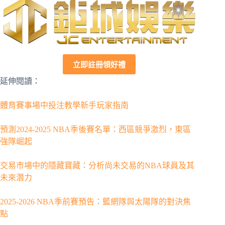
立即註冊領好禮
延伸閱讀：
體育賽事場中投注教學新手玩家指南
預測2024-2025 NBA季後賽名單：西區競爭激烈，東區
強隊崛起
交易市場中的隱藏寶藏：分析尚未交易的NBA球員及其
未來潛力
2025-2026 NBA季前賽預告：籃網隊與太陽隊的對決焦
點