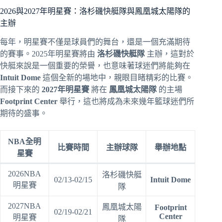
2026與2027年明星賽：洛杉磯快艇隊與鳳凰城太陽隊的
主辦
每年，明星賽不僅是球員們的舞台，還是一個充滿期待
的賽事。2025年明星賽將由
洛杉磯快艇隊
主辦，這對於
快艇來說是一個重要的榮譽，也意味著球迷們將能夠在
Intuit Dome
這個全新的場地中，親眼目睹精彩的比賽。
而接下來的
2027年明星賽
將在
鳳凰城太陽隊
的主場
Footprint Center
舉行，這也將成為未來幾年籃球迷們所
期待的盛事。
NBA全明
比賽時間
主辦球隊
舉辦地點
星賽
2026NBA
洛杉磯快艇
02/13-02/15
Intuit Dome
明星賽
隊
2027NBA
鳳凰城太陽
Footprint
02/19-02/21
Center
明星賽
隊