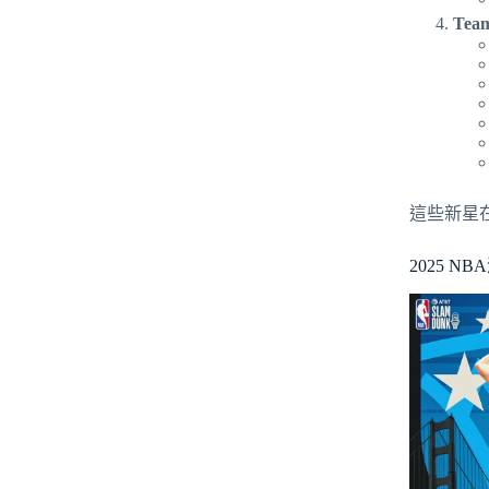
Tea
這些新星在
2025 N