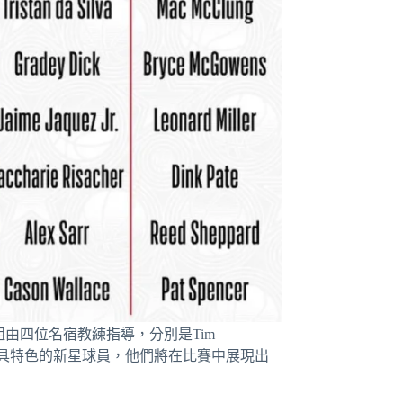
分組由四位名宿教練指導，分別是Tim
。每支隊伍都擁有各具特色的新星球員，他們將在比賽中展現出