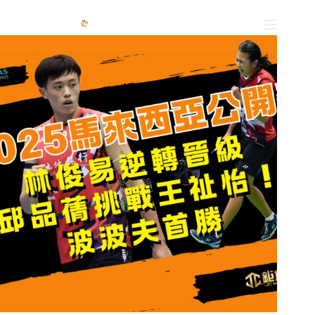
跳
至
主
要
內
容