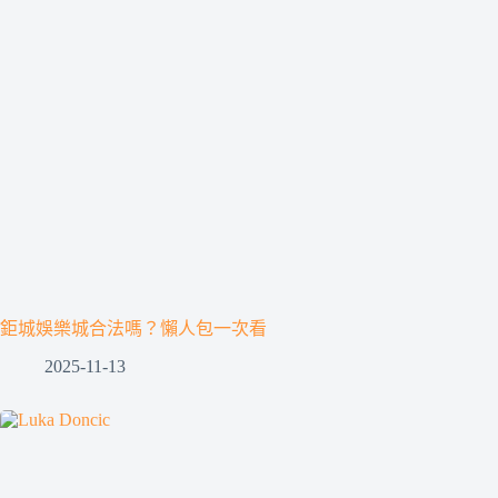
鉅城娛樂城合法嗎？懶人包一次看
2025-11-13