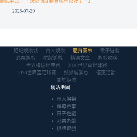
體能狀況：「我整個身體看起來更好了。」
2025-07-29
鉅城娛樂城
真人娛樂
體育賽事
電子遊戲
彩票遊戲
棋牌遊戲
精選文章
遊戲攻略
世界棒球經典賽
2026世界盃足球賽
2030世界盃足球賽
娛樂城消息
優惠活動
關於鉅城
網站地圖
真人娛樂
體育賽事
電子遊戲
彩票遊戲
棋牌遊戲