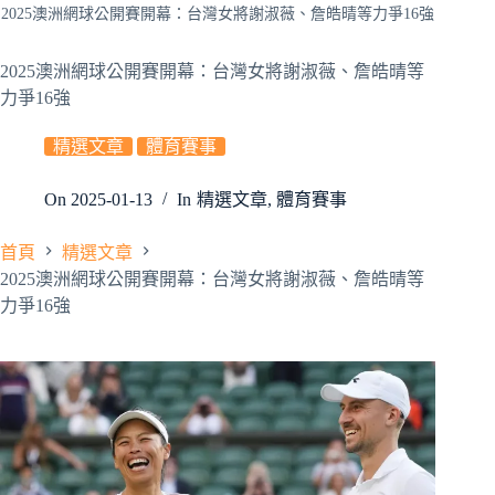
2025澳洲網球公開賽開幕：台灣女將謝淑薇、詹皓晴等力爭16強
2025澳洲網球公開賽開幕：台灣女將謝淑薇、詹皓晴等
力爭16強
精選文章
體育賽事
On
2025-01-13
In
精選文章
,
體育賽事
首頁
精選文章
2025澳洲網球公開賽開幕：台灣女將謝淑薇、詹皓晴等
力爭16強