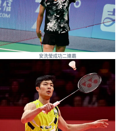
安洗瑩成功二連霸