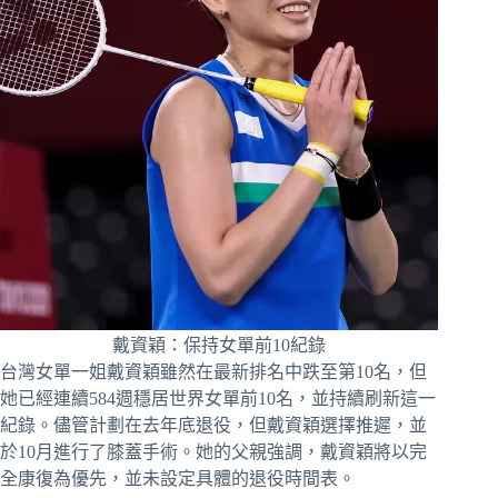
戴資穎：保持女單前10紀錄
台灣女單一姐戴資穎雖然在最新排名中跌至第10名，但
她已經連續584週穩居世界女單前10名，並持續刷新這一
紀錄。儘管計劃在去年底退役，但戴資穎選擇推遲，並
於10月進行了膝蓋手術。她的父親強調，戴資穎將以完
全康復為優先，並未設定具體的退役時間表。