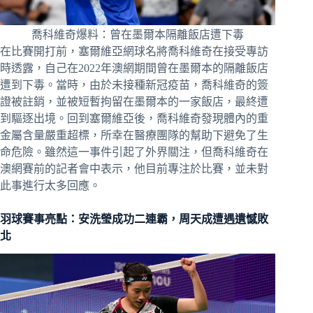
喬科維奇爆料：曾在墨爾本隔離飯店遭下毒
在比賽開打前，塞爾維亞網球名將喬科維奇在接受專訪
時透露，自己在2022年澳網期間曾在墨爾本的隔離飯店
遭到下毒。當時，由於未接種新冠疫苗，喬科維奇的簽
證被註銷，並被短暫拘留在墨爾本的一家飯店，最終遭
到驅逐出境。回到塞爾維亞後，喬科維奇發現體內的重
金屬含量嚴重超標，所幸在醫療團隊的幫助下避免了生
命危險。雖然這一事件引起了外界關注，但喬科維奇在
澳網賽前的記者會中表示，他目前專注於比賽，並未對
此事進行太多回應。
羽球賽事亮點：安洗瑩成功二連霸，周天成遭遇遺憾敗
北