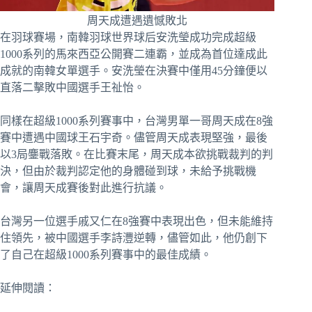
周天成遭遇遺憾敗北
在羽球賽場，南韓羽球世界球后安洗瑩成功完成超級
1000系列的馬來西亞公開賽二連霸，並成為首位達成此
成就的南韓女單選手。安洗瑩在決賽中僅用45分鐘便以
直落二擊敗中國選手王祉怡。
同樣在超級1000系列賽事中，台灣男單一哥周天成在8強
賽中遭遇中國球王石宇奇。儘管周天成表現堅強，最後
以3局鏖戰落敗。在比賽末尾，周天成本欲挑戰裁判的判
決，但由於裁判認定他的身體碰到球，未給予挑戰機
會，讓周天成賽後對此進行抗議。
台灣另一位選手戚又仁在8強賽中表現出色，但未能維持
住領先，被中國選手李詩灃逆轉，儘管如此，他仍創下
了自己在超級1000系列賽事中的最佳成績。
延伸閱讀：