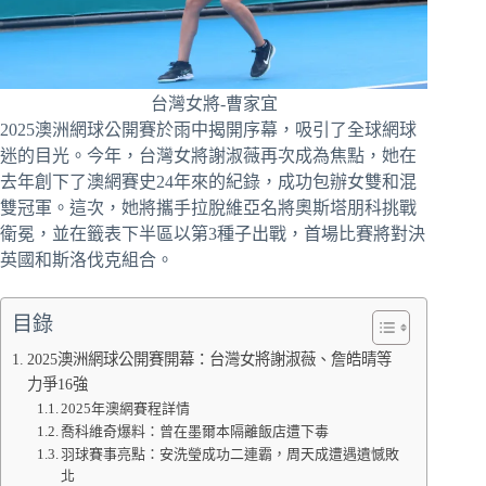
台灣女將-曹家宜
2025澳洲網球公開賽於雨中揭開序幕，吸引了全球網球
迷的目光。今年，台灣女將謝淑薇再次成為焦點，她在
去年創下了澳網賽史24年來的紀錄，成功包辦女雙和混
雙冠軍。這次，她將攜手拉脫維亞名將奧斯塔朋科挑戰
衛冕，並在籤表下半區以第3種子出戰，首場比賽將對決
英國和斯洛伐克組合。
目錄
2025澳洲網球公開賽開幕：台灣女將謝淑薇、詹皓晴等
力爭16強
2025年澳網賽程詳情
喬科維奇爆料：曾在墨爾本隔離飯店遭下毒
羽球賽事亮點：安洗瑩成功二連霸，周天成遭遇遺憾敗
北