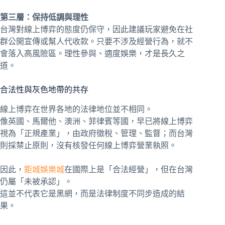
第三層：保持低調與理性
台灣對線上博弈的態度仍保守，因此建議玩家避免在社
群公開宣傳或幫人代收款。只要不涉及經營行為，就不
會落入高風險區。理性參與、適度娛樂，才是長久之
道。
合法性與灰色地帶的共存
線上博弈在世界各地的法律地位並不相同。
像英國、馬爾他、澳洲、菲律賓等國，早已將線上博弈
視為「正規產業」，由政府徵稅、管理、監督；而台灣
則採禁止原則，沒有核發任何線上博弈營業執照。
因此，
鉅城娛樂城
在國際上是「合法經營」，但在台灣
仍屬「未被承認」。
這並不代表它是黑網，而是法律制度不同步造成的結
果。