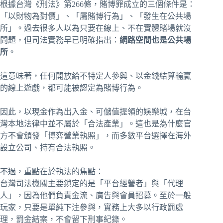
根據台灣《刑法》第266條，賭博罪成立的三個條件是：
「以財物為對價」、「屬賭博行為」、「發生在公共場
所」。過去很多人以為只要在線上、不在實體賭場就沒
問題，但司法實務早已明確指出：
網路空間也是公共場
所
。
這意味著，任何開放給不特定人參與、以金錢結算輸贏
的線上遊戲，都可能被認定為賭博行為。
因此，以現金作為出入金、可儲值提領的娛樂城，在台
灣本地法律中並不屬於「合法產業」。這也是為什麼官
方不會頒發「博弈營業執照」，而多數平台選擇在海外
設立公司、持有合法執照。
不過，重點在於執法的焦點：
台灣司法機關主要鎖定的是「平台經營者」與「代理
人」，因為他們負責金流、廣告與會員招募。至於一般
玩家，只要是單純下注參與，實務上大多以行政罰處
理，罰金結案，不會留下刑事紀錄。