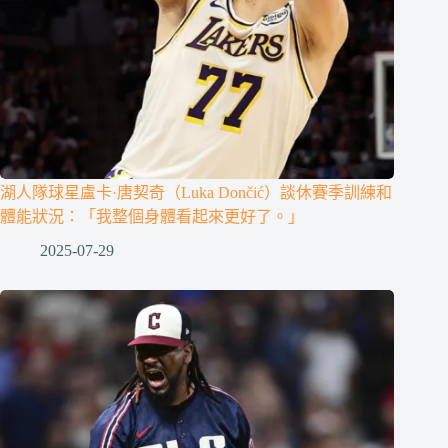
湖人隊球星盧卡·唐契奇（Luka Dončić）談休賽季訓練和
體能狀況：「我整個身體看起來更好了。」
2025-07-29