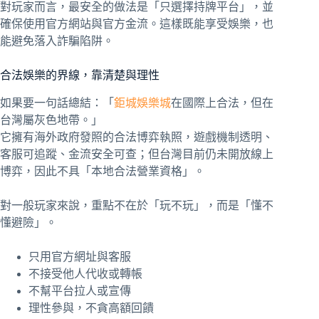
對玩家而言，最安全的做法是「只選擇持牌平台」，並
確保使用官方網站與官方金流。這樣既能享受娛樂，也
能避免落入詐騙陷阱。
合法娛樂的界線，靠清楚與理性
如果要一句話總結：「
鉅城娛樂城
在國際上合法，但在
台灣屬灰色地帶。」
它擁有海外政府發照的合法博弈執照，遊戲機制透明、
客服可追蹤、金流安全可查；但台灣目前仍未開放線上
博弈，因此不具「本地合法營業資格」。
對一般玩家來說，重點不在於「玩不玩」，而是「懂不
懂避險」。
只用官方網址與客服
不接受他人代收或轉帳
不幫平台拉人或宣傳
理性參與，不貪高額回饋