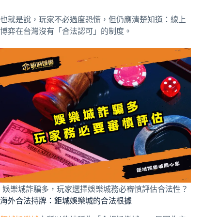
也就是說，玩家不必過度恐慌，但仍應清楚知道：線上
博弈在台灣沒有「合法認可」的制度。
娛樂城詐騙多，玩家選擇娛樂城務必審慎評估合法性？
海外合法持牌：鉅城娛樂城的合法根據