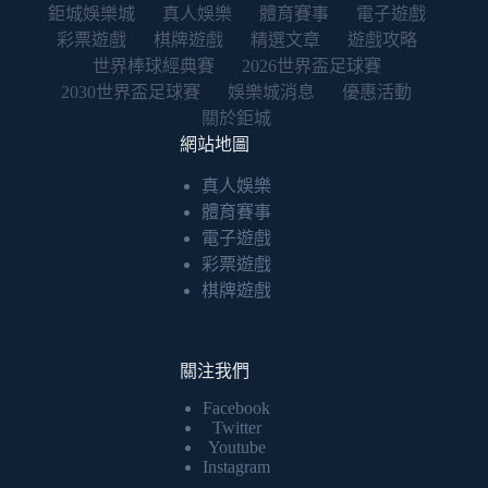
鉅城娛樂城
真人娛樂
體育賽事
電子遊戲
彩票遊戲
棋牌遊戲
精選文章
遊戲攻略
世界棒球經典賽
2026世界盃足球賽
2030世界盃足球賽
娛樂城消息
優惠活動
關於鉅城
網站地圖
真人娛樂
體育賽事
電子遊戲
彩票遊戲
棋牌遊戲
關注我們
Facebook
Twitter
Youtube
Instagram