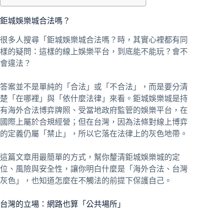
鉅城娛樂城合法嗎？
很多人搜尋「鉅城娛樂城合法嗎？時，其實心裡都有同
樣的疑問：這樣的線上娛樂平台，到底能不能玩？會不
會違法？
答案並不是單純的「合法」或「不合法」，而是要分清
楚「在哪裡」與「依什麼法律」來看。鉅城娛樂城是持
有海外合法博弈牌照、受當地政府監管的娛樂平台，在
國際上屬於合規經營；但在台灣，因為法條對線上博弈
的定義仍屬「禁止」，所以它落在法律上的灰色地帶。
這篇文章用最簡單的方式，幫你釐清鉅城娛樂城的定
位、風險與安全性，讓你明白什麼是「海外合法、台灣
灰色」，也知道怎麼在不觸法的前提下保護自己。
台灣的立場：網路也算「公共場所」