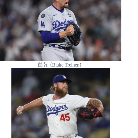
崔南（Blake Treinen）