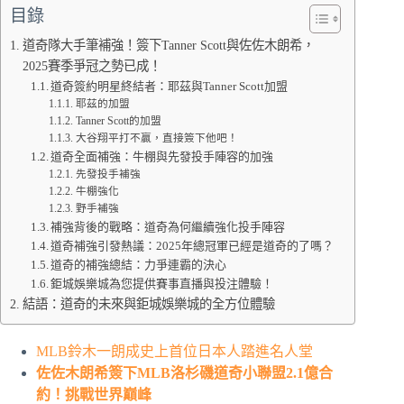
目錄
道奇隊大手筆補強！簽下Tanner Scott與佐佐木朗希，
2025賽季爭冠之勢已成！
道奇簽約明星終結者：耶茲與Tanner Scott加盟
耶茲的加盟
Tanner Scott的加盟
大谷翔平打不贏，直接簽下他吧！
道奇全面補強：牛棚與先發投手陣容的加強
先發投手補強
牛棚強化
野手補強
補強背後的戰略：道奇為何繼續強化投手陣容
道奇補強引發熱議：2025年總冠軍已經是道奇的了嗎？
道奇的補強總結：力爭連霸的決心
鉅城娛樂城為您提供賽事直播與投注體驗！
結語：道奇的未來與鉅城娛樂城的全方位體驗
MLB鈴木一朗成史上首位日本人踏進名人堂
佐佐木朗希簽下MLB洛杉磯道奇小聯盟2.1億合
約！挑戰世界巔峰