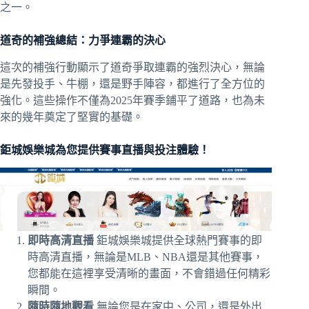
之一。
道奇的補強總結：力爭連霸的決心
這次的補強行動顯示了道奇爭取連霸的強烈決心，無論
是先發投手、牛棚，還是野手陣容，都進行了全方位的
強化。這些操作不僅為2025年賽季鋪平了道路，也為未
來的幾年奠定了堅實的基礎。
鉅城娛樂城為您提供賽事直播與投注體驗！
即時高清直播
鉅城娛樂城提供全球熱門賽事的即
時高清直播，無論是MLB、NBA還是其他賽事，
您都能在這裡享受清晰的畫面，不會錯過任何精彩
瞬間。
隨時隨地觀看
無論您是在家中、公司，還是外出