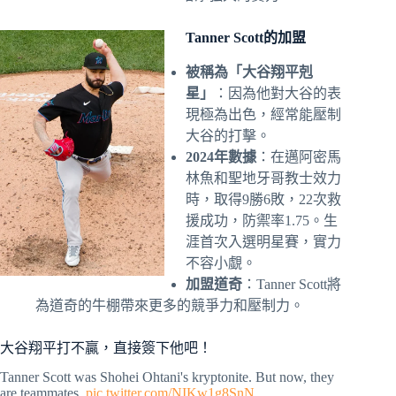
Tanner Scott的加盟
被稱為「大谷翔平剋
星」
：因為他對大谷的表
現極為出色，經常能壓制
大谷的打擊。
2024年數據
：在邁阿密馬
林魚和聖地牙哥教士效力
時，取得9勝6敗，22次救
援成功，防禦率1.75。生
涯首次入選明星賽，實力
不容小覷。
加盟道奇
：Tanner Scott將
為道奇的牛棚帶來更多的競爭力和壓制力。
大谷翔平打不贏，直接簽下他吧！
Tanner Scott was Shohei Ohtani's kryptonite. But now, they
are teammates.
pic.twitter.com/NIKw1g8SnN