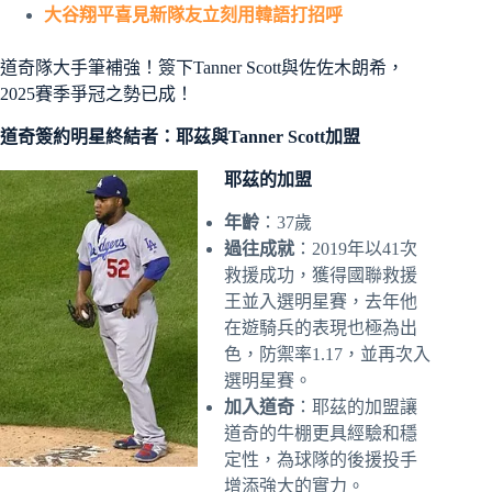
大谷翔平喜見新隊友立刻用韓語打招呼
道奇隊大手筆補強！簽下Tanner Scott與佐佐木朗希，
2025賽季爭冠之勢已成！
道奇簽約明星終結者：耶茲與Tanner Scott加盟
耶茲的加盟
年齡
：37歲
過往成就
：2019年以41次
救援成功，獲得國聯救援
王並入選明星賽，去年他
在遊騎兵的表現也極為出
色，防禦率1.17，並再次入
選明星賽。
加入道奇
：耶茲的加盟讓
道奇的牛棚更具經驗和穩
定性，為球隊的後援投手
增添強大的實力。