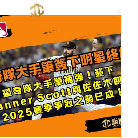
跳
至
主
要
內
容