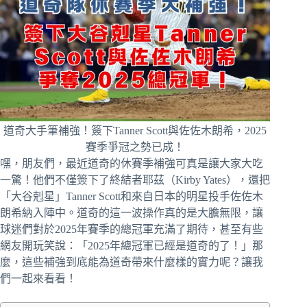
道奇大手筆補強！簽下Tanner Scott與佐佐木朗希，2025
賽季爭冠之勢已成！
嘿，朋友們，最近道奇的休賽季補強可真是讓大家大吃
一驚！他們不僅簽下了終結者耶茲（Kirby Yates），還把
「大谷剋星」Tanner Scott和來自日本的明星投手佐佐木
朗希納入陣中。道奇的這一波操作真的是大膽無限，讓
球迷們對於2025年賽季的總冠軍充滿了期待，甚至有些
網友開玩笑說：「2025年總冠軍已經是道奇的了！」那
麼，這些補強到底能為道奇帶來什麼樣的實力呢？讓我
們一起來看看！