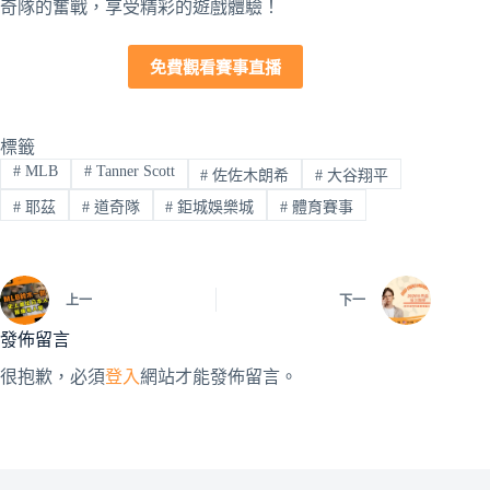
奇隊的奮戰，享受精彩的遊戲體驗！
免費觀看賽事直播
標籤
#
MLB
#
Tanner Scott
#
佐佐木朗希
#
大谷翔平
#
耶茲
#
道奇隊
#
鉅城娛樂城
#
體育賽事
上一
下一
發佈留言
很抱歉，必須
登入
網站才能發佈留言。