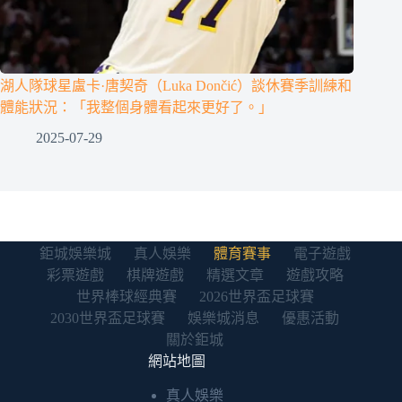
湖人隊球星盧卡·唐契奇（Luka Dončić）談休賽季訓練和
體能狀況：「我整個身體看起來更好了。」
2025-07-29
鉅城娛樂城
真人娛樂
體育賽事
電子遊戲
彩票遊戲
棋牌遊戲
精選文章
遊戲攻略
世界棒球經典賽
2026世界盃足球賽
2030世界盃足球賽
娛樂城消息
優惠活動
關於鉅城
網站地圖
真人娛樂