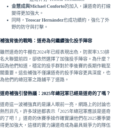
金慧成與Michael Conforto
的加入，讓道奇的打線
變得更加強大。
同時，
Teoscar Hernández
也成功續約，強化了外
野的防守與打擊。
補強背後的戰略：道奇為何繼續強化投手陣容
雖然道奇的牛棚在2024年已經表現出色，防禦率3.53排
名大聯盟前四，卻依然選擇了加強投手陣容。為什麼？
因為他們知道，穩定的投手群對於季後賽的長期作戰至
關重要。這些補強不僅讓道奇的投手陣容更具深度，也
為他們的總冠軍之路鋪平了道路。
道奇補強引發熱議：2025年總冠軍已經是道奇的了嗎？
道奇這一波補強真的是讓人眼前一亮，網路上的討論也
熱烈非凡，許多球迷都表示「2025年總冠軍應該是道奇
的了吧！」道奇的休賽季操作確實讓他們在2025賽季變
得更加強大，這樣的實力讓道奇成為最具競爭力的隊伍