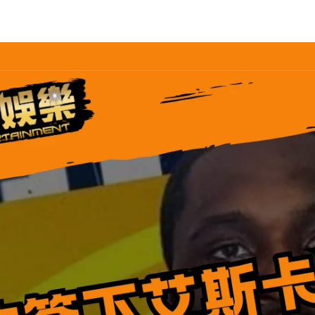
娛樂
體育賽事
電子遊戲
彩票