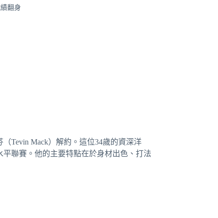
戰績翻身
Tevin Mack）解約。這位34歲的資深洋
水平聯賽。他的主要特點在於身材出色、打法