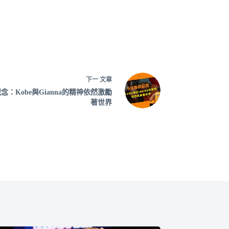
下一
文章
念：Kobe與Gianna的精神依然激勵
著世界