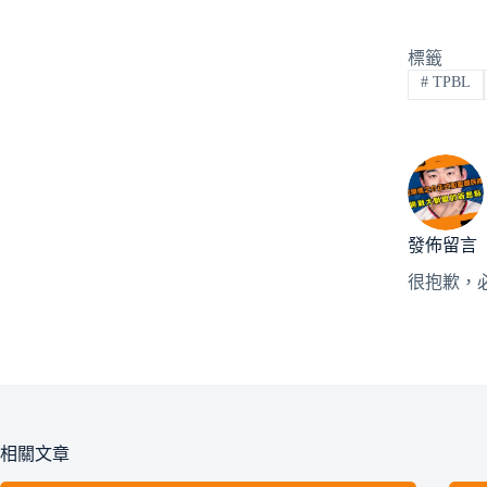
標籤
#
TPBL
發佈留言
很抱歉，
相關文章