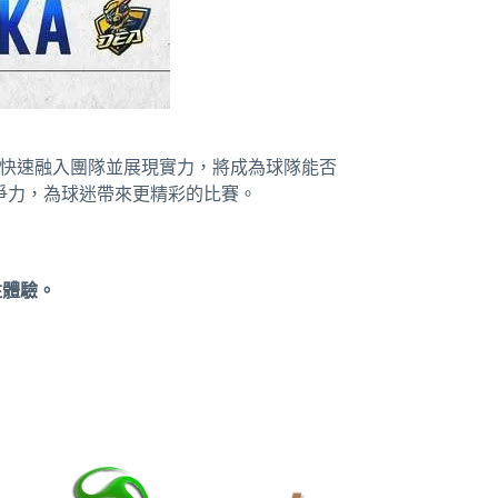
否快速融入團隊並展現實力，將成為球隊能否
爭力，為球迷帶來更精彩的比賽。
注體驗。