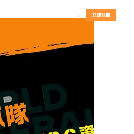
立即註冊
遊戲
更多