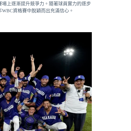
賽場上逐漸提升競爭力。隨著球員實力的逐步
年WBC資格賽中脫穎而出充滿信心。