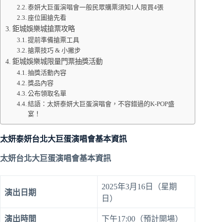
泰妍大巨蛋演唱會一般民眾購票須知1人限買4張
座位圖搶先看
鉅城娛樂城搶票攻略
提前準備搶票工具
搶票技巧 & 小撇步
鉅城娛樂城限量門票抽獎活動
抽獎活動內容
獎品內容
公布領取名單
結語：太妍泰妍大巨蛋演唱會，不容錯過的K-POP盛
宴！
太妍泰妍台北大巨蛋演唱會基本資訊
太妍台北大巨蛋演唱會基本資訊
2025年3月16日（星期
演出日期
日）
演出時間
下午17:00（預計開場）