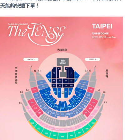
天能夠快速下單！