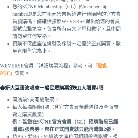
您的S♡NE Membership（GL）的membership
number即是您在拓元售票系統進行預購時的官方會
員預購碼，請確保按照WEVERSE提供給您的會員
編號完整填寫，包含所有英文字母和數字，且中間
請勿留任何空格。
預購不保證座位排號及序號一定優於正式開賣，數
量有限售完為止。
WEVERSE會員「詳細購票流程」參考，可
「點此
PDF」
查閱。
泰妍
大巨蛋演唱會一般民眾購票須知1人限買4張
開演前5天開放取票。
每人每場限購4張（含官方會員預購階段及全面開
賣之購買數量）
例：若您在S♡NE官方會員（GL）預購階段已經
購買2張票券，您在正式開賣就只能再購買2張。
特B5、特B6、65排後之座位因相關設備影響，視