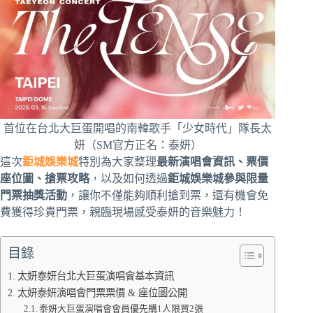
首位在台北大巨蛋開唱的南韓歌手「少女時代」隊長太
妍（SM官方正名：泰妍）
這次
鉅城娛樂城
特別為大家整理
最新演唱會資訊、票價
座位圖、搶票攻略
，以及如何透過
鉅城娛樂城參與限量
門票抽獎活動
，讓你不僅能夠順利搶到票，還有機會免
費獲得珍貴門票，親臨現場感受泰妍的音樂魅力！
目錄
太妍泰妍台北大巨蛋演唱會基本資訊
太妍泰妍演唱會門票票價 & 座位圖公開
泰妍大巨蛋演唱會會員優先購1人限買2張