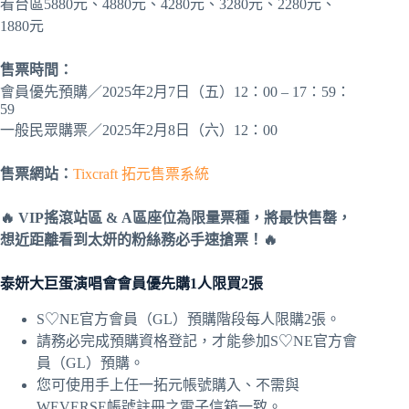
看台區5880元、4880元、4280元、3280元、2280元、
1880元
售票時間：
會員優先預購／2025年2月7日（五）12：00 – 17：59：
59
一般民眾購票／2025年2月8日（六）12：00
售票網站：
Tixcraft 拓元售票系統
🔥 VIP搖滾站區 & A區座位為限量票種，將最快售罄，
想近距離看到太妍的粉絲務必手速搶票！🔥
泰妍大巨蛋演唱會會員優先購1人限買2張
S♡NE官方會員（GL）預購階段每人限購2張。
請務必完成預購資格登記，才能參加S♡NE官方會
員（GL）預購。
您可使用手上任一拓元帳號購入、不需與
WEVERSE帳號註冊之電子信箱一致。