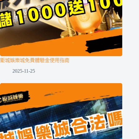
鉅城娛樂城免費體驗金使用指南
2025-11-25