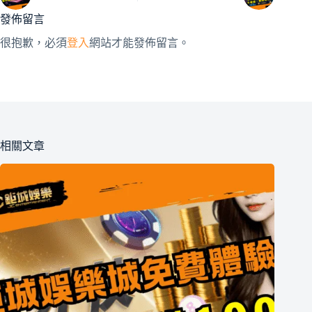
發佈留言
很抱歉，必須
登入
網站才能發佈留言。
相關文章