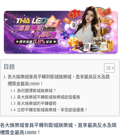
目錄
各大娛樂城會員平轉到鉅城娛樂城，直享最高反水及跳
槽獎金最高18888！
為何選擇鉅城娛樂城？
各大娛樂城平轉鉅城娛樂城超值優惠
各大娛樂城的平轉優勢
立即平轉至鉅城娛樂城，享受超值優惠！
各大娛樂城會員平轉到鉅城娛樂城，直享最高反水及跳
槽獎金最高18888！