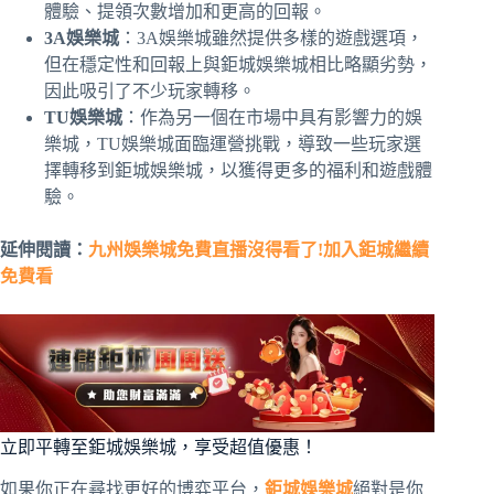
體驗、提領次數增加和更高的回報。
3A娛樂城
：3A娛樂城雖然提供多樣的遊戲選項，
但在穩定性和回報上與鉅城娛樂城相比略顯劣勢，
因此吸引了不少玩家轉移。
TU娛樂城
：作為另一個在市場中具有影響力的娛
樂城，TU娛樂城面臨運營挑戰，導致一些玩家選
擇轉移到鉅城娛樂城，以獲得更多的福利和遊戲體
驗。
延伸閱讀：
九州娛樂城免費直播沒得看了!加入鉅城繼續
免費看
立即平轉至鉅城娛樂城，享受超值優惠！
如果你正在尋找更好的博弈平台，
鉅城娛樂城
絕對是你