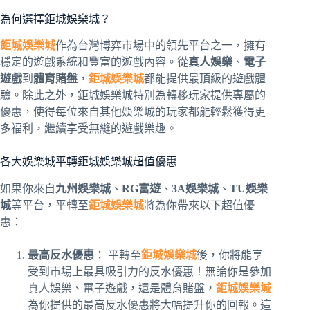
為何選擇鉅城娛樂城？
鉅城娛樂城
作為台灣博弈市場中的領先平台之一，擁有
穩定的遊戲系統和豐富的遊戲內容。從
真人娛樂
、
電子
遊戲
到
體育賭盤
，
鉅城娛樂城
都能提供最頂級的遊戲體
驗。除此之外，鉅城娛樂城特別為轉移玩家提供專屬的
優惠，使得每位來自其他娛樂城的玩家都能輕鬆獲得更
多福利，繼續享受無縫的遊戲樂趣。
各大娛樂城平轉鉅城娛樂城超值優惠
如果你來自
九州娛樂城
、
RG富遊
、
3A娛樂城
、
TU娛樂
城
等平台，平轉至
鉅城娛樂城
將為你帶來以下超值優
惠：
最高反水優惠
： 平轉至
鉅城娛樂城
後，你將能享
受到市場上最具吸引力的反水優惠！無論你是參加
真人娛樂、電子遊戲，還是體育賭盤，
鉅城娛樂城
為你提供的最高反水優惠將大幅提升你的回報。這