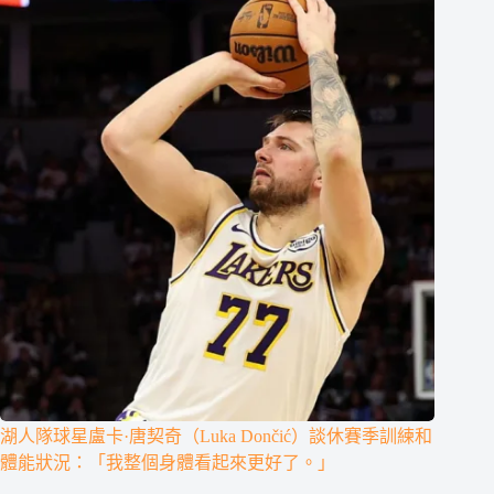
湖人隊球星盧卡·唐契奇（Luka Dončić）談休賽季訓練和
體能狀況：「我整個身體看起來更好了。」