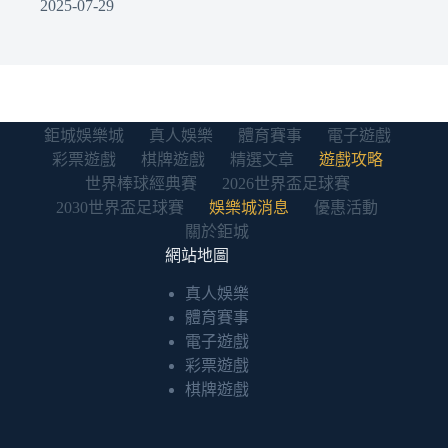
2025-07-29
鉅城娛樂城
真人娛樂
體育賽事
電子遊戲
彩票遊戲
棋牌遊戲
精選文章
遊戲攻略
世界棒球經典賽
2026世界盃足球賽
2030世界盃足球賽
娛樂城消息
優惠活動
關於鉅城
網站地圖
真人娛樂
體育賽事
電子遊戲
彩票遊戲
棋牌遊戲