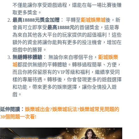
不僅能讓你享受遊戲過程，還能在每一場比賽後賺
取更多獎金。
最高18888元獎金加贈
： 平轉至
鉅城娛樂城
後，新
會員可立即享受
最高18888元
的首儲獎金，這是專
為來自其他各大平台的玩家提供的超值福利！這些
額外的資金將讓你能夠有更多的投注機會，增加在
遊戲中的勝算。
無縫轉移體驗
： 無論你來自哪個平台，
鉅城娛樂
城
都提供無縫的平轉體驗。轉移過程簡單、方便，
而且你將保留原有的VIP等級和福利，繼續享受同
樣的專屬待遇。轉移後，你會發現更多的遊戲選擇
和功能，帶來更多的娛樂選擇，讓你全情投入遊
戲。
延伸閱讀：
娛樂城出金?娛樂城玩法?娛樂城常見問題的
30個問題一次看!