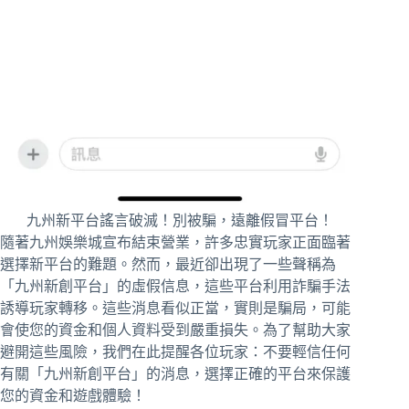
九州新平台謠言破滅！別被騙，遠離假冒平台！
隨著九州娛樂城宣布結束營業，許多忠實玩家正面臨著
選擇新平台的難題。然而，最近卻出現了一些聲稱為
「九州新創平台」的虛假信息，這些平台利用詐騙手法
誘導玩家轉移。這些消息看似正當，實則是騙局，可能
會使您的資金和個人資料受到嚴重損失。為了幫助大家
避開這些風險，我們在此提醒各位玩家：不要輕信任何
有關「九州新創平台」的消息，選擇正確的平台來保護
您的資金和遊戲體驗！