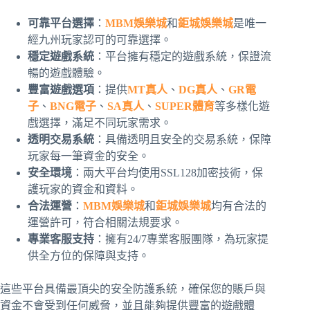
可靠平台選擇
：
MBM娛樂城
和
鉅城娛樂城
是唯一
經九州玩家認可的可靠選擇。
穩定遊戲系統
：平台擁有穩定的遊戲系統，保證流
暢的遊戲體驗。
豐富遊戲選項
：提供
MT真人
、
DG真人
、
GR電
子
、
BNG電子
、
SA真人
、
SUPER體育
等多樣化遊
戲選擇，滿足不同玩家需求。
透明交易系統
：具備透明且安全的交易系統，保障
玩家每一筆資金的安全。
安全環境
：兩大平台均使用SSL128加密技術，保
護玩家的資金和資料。
合法運營
：
MBM娛樂城
和
鉅城娛樂城
均有合法的
運營許可，符合相關法規要求。
專業客服支持
：擁有24/7專業客服團隊，為玩家提
供全方位的保障與支持。
這些平台具備最頂尖的安全防護系統，確保您的賬戶與
資金不會受到任何威脅，並且能夠提供豐富的遊戲體