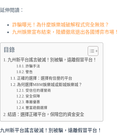
延伸閱讀：
詐騙曝光！為什麼娛樂城破解程式完全無效？
九州娛樂宣布結束，陸續徹底退出各國博弈市場！
目錄
九州新平台謠言破滅！別被騙，遠離假冒平台！
詐騙手法
警告
正確的選擇：選擇有信譽的平台
為何選擇MBM娛樂城或鉅城娛樂城？
受信任的運營商
安全保障
專屬優惠
豐富遊戲選擇
結語：選擇正確平台，保障您的資金安全
九州新平台謠言破滅！別被騙，遠離假冒平台！