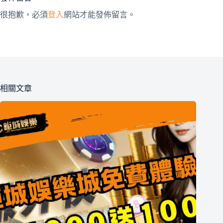
很抱歉，必須
登入
網站才能發佈留言。
相關文章