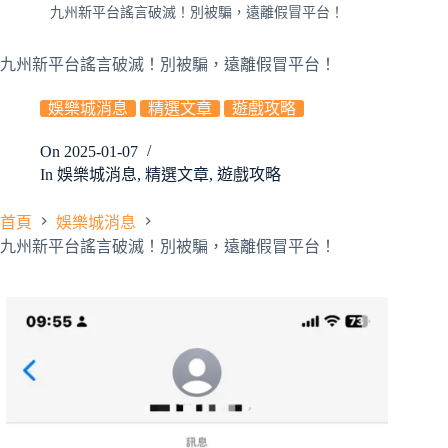
九州新平台謠言破滅！別被騙，遠離假冒平台！
九州新平台謠言破滅！別被騙，遠離假冒平台！
娛樂城消息
精選文章
遊戲攻略
On
2025-01-07
In
娛樂城消息
,
精選文章
,
遊戲攻略
首頁
娛樂城消息
九州新平台謠言破滅！別被騙，遠離假冒平台！