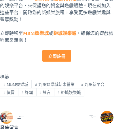
的娛樂平台，來保護您的資金與遊戲體驗。現在就加入
這些平台，開啟您的新娛樂旅程，享受更多遊戲樂趣與
豐厚獎勳！
立即轉移至
MBM娛樂城
或
鉅城娛樂城
，確保您的遊戲旅
程無憂無慮！
立即註冊
標籤
#
MBM娛樂城
#
九州娛樂城結束營業
#
九州新平台
#
假冒
#
詐騙
#
謠言
#
鉅城娛樂城
上一
下一
發佈留言