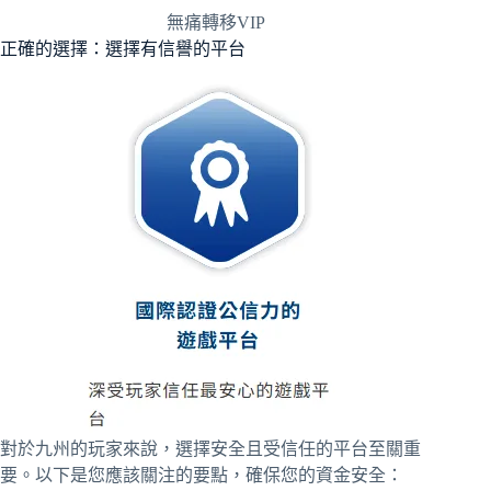
無痛轉移VIP
正確的選擇：選擇有信譽的平台
對於九州的玩家來說，選擇安全且受信任的平台至關重
要。以下是您應該關注的要點，確保您的資金安全：