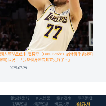
湖人隊球星盧卡·唐契奇（Luka Dončić）談休賽季訓練和
體能狀況：「我整個身體看起來更好了。」
2025-07-29
鉅城娛樂城
真人娛樂
體育賽事
電子遊戲
彩票遊戲
棋牌遊戲
精選文章
遊戲攻略