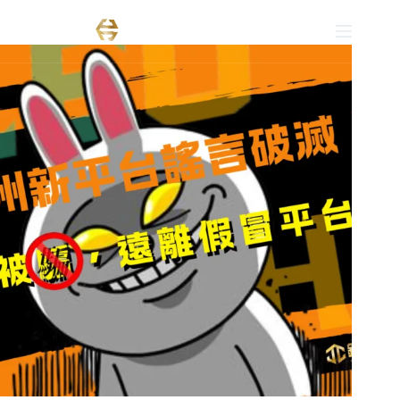
跳
至
主
要
內
容