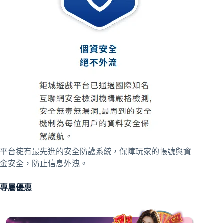
平台擁有最先進的安全防護系統，保障玩家的帳號與資
金安全，防止信息外洩。
專屬優惠