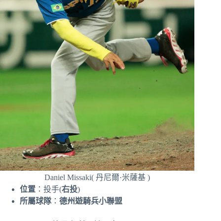
Daniel Missaki( 丹尼爾·米薩基 )
位置
：投手(
右投
)
所屬球隊
：
德州遊騎兵小聯盟