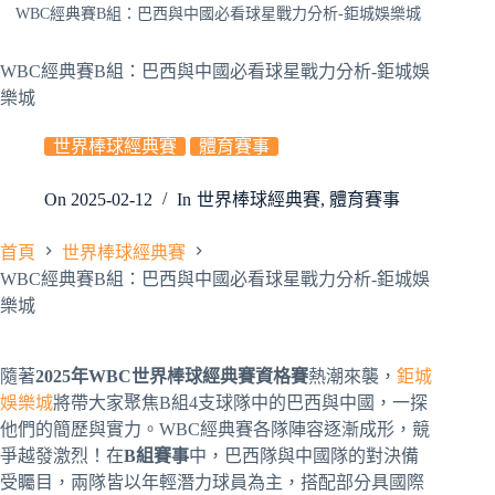
WBC經典賽B組：巴西與中國必看球星戰力分析-鉅城娛樂城
WBC經典賽B組：巴西與中國必看球星戰力分析-鉅城娛
樂城
世界棒球經典賽
體育賽事
On
2025-02-12
In
世界棒球經典賽
,
體育賽事
首頁
世界棒球經典賽
WBC經典賽B組：巴西與中國必看球星戰力分析-鉅城娛
樂城
隨著
2025年WBC世界棒球經典賽資格賽
熱潮來襲，
鉅城
娛樂城
將帶大家聚焦B組4支球隊中的巴西與中國，一探
他們的簡歷與實力。WBC經典賽各隊陣容逐漸成形，競
爭越發激烈！在
B組賽事
中，巴西隊與中國隊的對決備
受矚目，兩隊皆以年輕潛力球員為主，搭配部分具國際