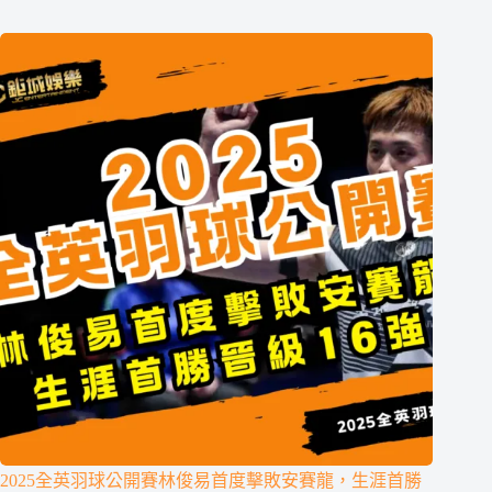
2025全英羽球公開賽林俊易首度擊敗安賽龍，生涯首勝