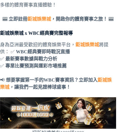
多樣的體育賽事直播體驗！
🎰
立即註冊
鉅城娛樂城
，開啟你的體育賽事之旅！
🎰
鉅城娛樂城 x WBC經典賽完整報導
身為亞洲最受歡迎的體育娛樂平台，
鉅城娛樂城
將提
供： ✅
WBC經典賽即時戰況直播
✅
最新賽事數據與戰力分析
✅
專業比賽預測與運彩市場推薦
📢
想要掌握第一手的WBC賽事資訊？立即加入
鉅城娛
樂城
，讓我們一起見證棒球盛事！