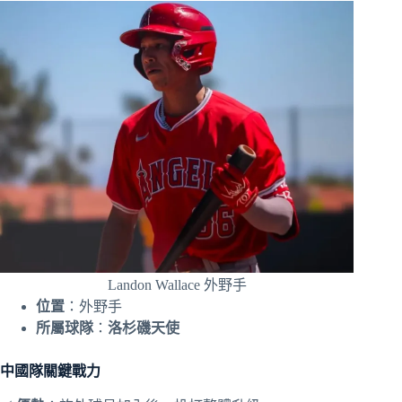
Landon Wallace 外野手
位置
：外野手
所屬球隊
：
洛杉磯天使
中國隊關鍵戰力