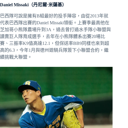
Daniel Missaki（
丹尼爾·米薩基
）
巴西隊可說是擁有B組最好的投手陣容，由從2013年就
代表巴西隊出賽的Daniel Missaki領銜。上賽季最高他在
芝加哥小熊隊農場升到3A，過去曾打過水手隊小聯盟與
讀賣巨人隊育成選手，去年在小熊隊體系出賽20場比
賽、三振率K9值高達12.1，但保送率BB9同樣也來到超
高的6.3，今年1月與德州遊騎兵隊簽下小聯盟合約，繼
續挑戰大聯盟。