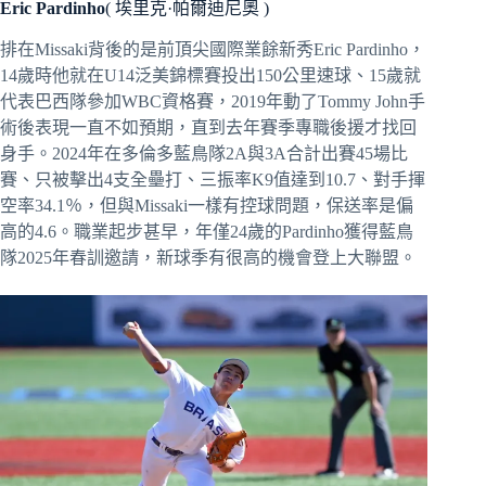
Eric Pardinho
( 埃里克·帕爾迪尼奧 )
排在Missaki背後的是前頂尖國際業餘新秀Eric Pardinho，
14歲時他就在U14泛美錦標賽投出150公里速球、15歲就
代表巴西隊參加WBC資格賽，2019年動了Tommy John手
術後表現一直不如預期，直到去年賽季專職後援才找回
身手。2024年在多倫多藍鳥隊2A與3A合計出賽45場比
賽、只被擊出4支全壘打、三振率K9值達到10.7、對手揮
空率34.1％，但與Missaki一樣有控球問題，保送率是偏
高的4.6。職業起步甚早，年僅24歲的Pardinho獲得藍鳥
隊2025年春訓邀請，新球季有很高的機會登上大聯盟。