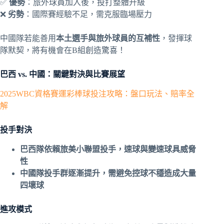
✅
優勢
：旅外球員加入後，投打整體升級
❌
劣勢
：國際賽經驗不足，需克服臨場壓力
中國隊若能善用
本土選手與旅外球員的互補性
，發揮球
隊默契，將有機會在B組創造驚喜！
巴西 vs. 中國：關鍵對決與比賽展望
2025WBC資格賽運彩棒球投注攻略：盤口玩法、賠率全
解
投手對決
巴西隊依賴旅美小聯盟投手，速球與變速球具威脅
性
中國隊投手群逐漸提升，需避免控球不穩造成大量
四壞球
進攻模式