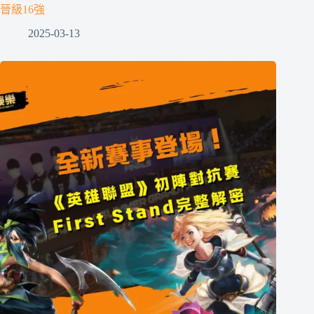
晉級16強
2025-03-13