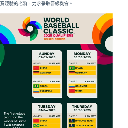
賽經驗的老將，力求爭取晉級機會。