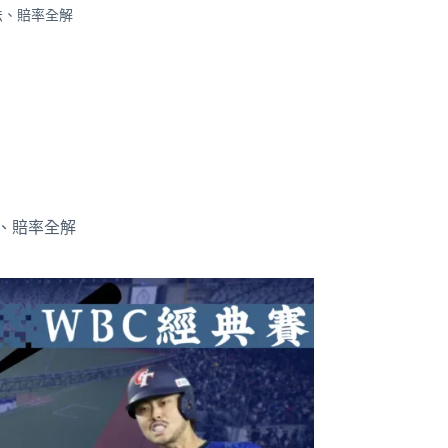
法、賠率全解
法、賠率全解