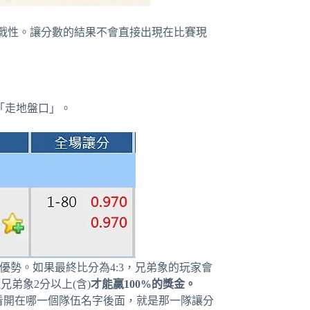
戰性。讓分數的結果不會直接出現在比賽現
「走地盤口」。
優勢。如果最終比分為4:3，兄弟象的玩家會
兄弟象2分以上(含)
才能贏100%的獎金。
看開在哪一個隊伍名字後面，就是那一隊讓分