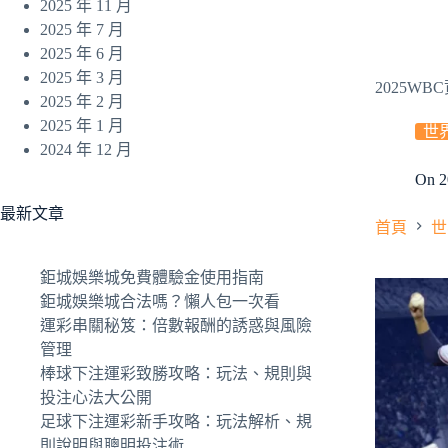
2025 年 11 月
2025 年 7 月
2025 年 6 月
2025 年 3 月
2025W
2025 年 2 月
2025 年 1 月
世
2024 年 12 月
On
2
最新文章
首頁
世
鉅城娛樂城免費體驗金使用指南
鉅城娛樂城合法嗎？懶人包一次看
運彩串關秘笈：倍數報酬的誘惑與風險
管理
棒球下注運彩致勝攻略：玩法、規則與
投注心法大公開
足球下注運彩新手攻略：玩法解析、規
則說明與聰明投注術