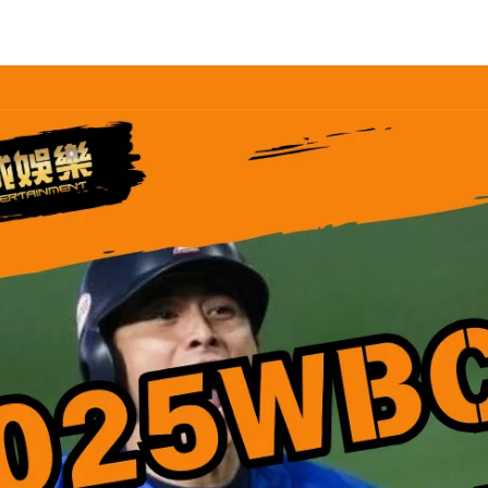
娛樂
體育賽事
電子遊戲
彩票