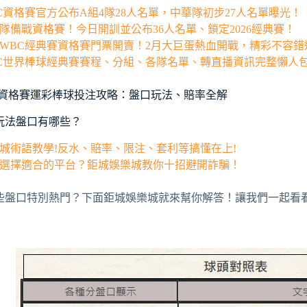
C資格賽官方公布A組4隊28人名單，中華隊初步27人名單曝光！
隊備戰資格賽！今日開訓並公布36人名單、鎖定2026經典賽！
25WBC經典賽資格賽門票開賣！2月大巨蛋熱血開戰，精彩不容錯
C世界棒球經典賽賽程、分組、各隊名單、轉直播資訊完整懶人
BC資格賽運彩棒球投注攻略：盤口玩法、賠率全解
玩法盤口有哪些？
城術語教學!反水、賠率、限注、套利等搞懂在上!
選擇適合的平台？鉅城娛樂城教你十招避開詐騙！
些盤口特別熱門？下面鉅城娛樂城就來幫你解答！讓我們一起看