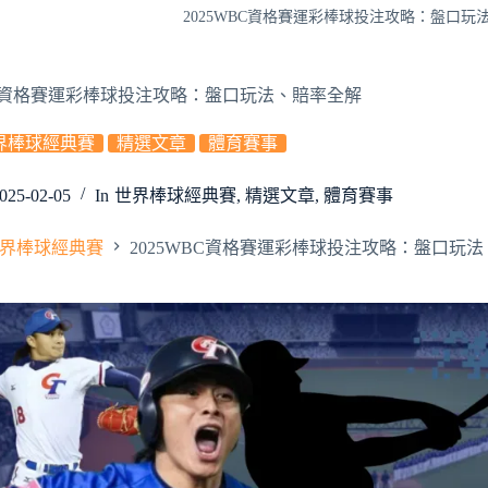
2025WBC資格賽運彩棒球投注攻略：盤口玩
BC資格賽運彩棒球投注攻略：盤口玩法、賠率全解
界棒球經典賽
精選文章
體育賽事
025-02-05
In
世界棒球經典賽
,
精選文章
,
體育賽事
界棒球經典賽
2025WBC資格賽運彩棒球投注攻略：盤口玩