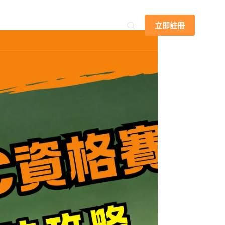
立即註冊
遊戲
更多