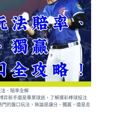
玩法、賠率全解
是博弈新手還是專業球迷，了解運彩棒球投注
熱門的盤口玩法，無論是讓分、獨贏，還是走