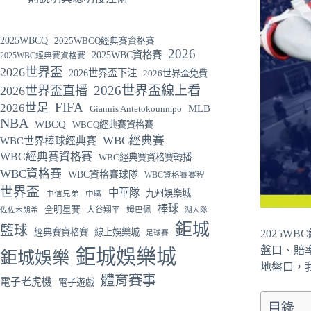
2025WBCQ
2025WBCQ經典賽資格賽
2026
2025WBC資格賽
2025WBC經典賽資格賽
2026世界盃
2026世界盃下注
2026世界盃免費
2026世界盃線上看
2026世界盃直播
FIFA
2026世足
MLB
Giannis Antetokounmpo
NBA
WBCQ
WBCQ經典賽資格賽
WBC經典賽
WBC世界棒球經典賽
WBC經典賽資格賽
WBC經典賽資格賽轉播
WBC資格賽
WBC資格賽球隊
WBC資格賽賽程
世界盃
中華隊
九州娛樂城
中信兄弟
中職
棒球
全明星賽
大谷翔平
姆巴佩
佐佐木朗希
湖人隊
鉅城
籃球
經典賽資格賽
線上娛樂城
2025
足球賽
盤口、賠
鉅城娛樂城
鉅城娛樂
地盤口，
體育賽事
電子老虎機
電子遊戲
目錄