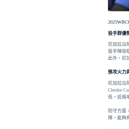
2025W
投手群優
尼加拉瓜
投手陣容穩定
此外，尼
進攻火力
尼加拉瓜隊
Chesl
低，近兩
防守方面
隊，能夠