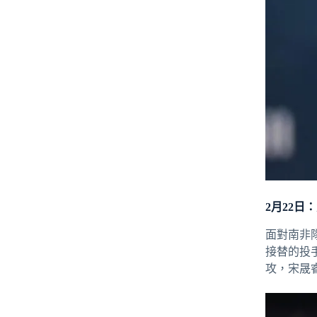
2月22日
面對南非
接替的投
攻，宋晟