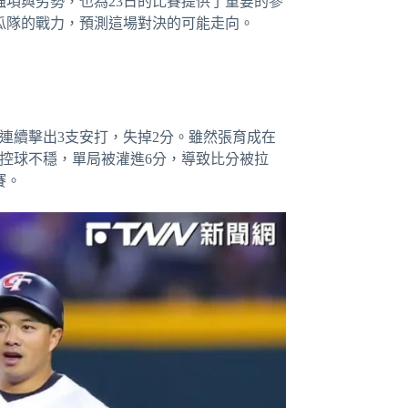
項與劣勢，也為23日的比賽提供了重要的參
拉瓜隊的戰力，預測這場對決的可能走向。
連續擊出3支安打，失掉2分。雖然張育成在
控球不穩，單局被灌進6分，導致比分被拉
賽。