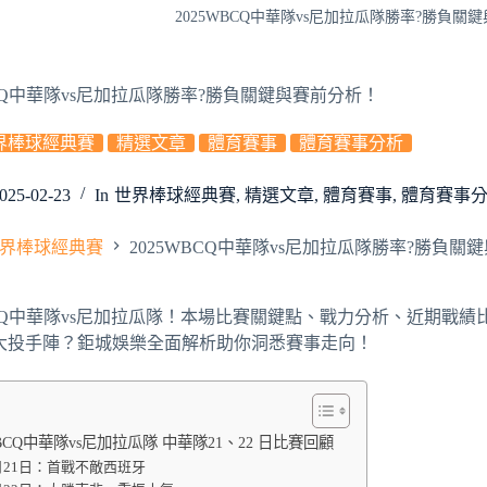
2025WBCQ中華隊vs尼加拉瓜隊勝率?勝負關
BCQ中華隊vs尼加拉瓜隊勝率?勝負關鍵與賽前分析！
界棒球經典賽
精選文章
體育賽事
體育賽事分析
025-02-23
In
世界棒球經典賽
,
精選文章
,
體育賽事
,
體育賽事
界棒球經典賽
2025WBCQ中華隊vs尼加拉瓜隊勝率?勝負關
WBCQ中華隊vs尼加拉瓜隊！本場比賽關鍵點、戰力分析、近期戰
大投手陣？鉅城娛樂全面解析助你洞悉賽事走向！
WBCQ中華隊vs尼加拉瓜隊 中華隊21、22 日比賽回顧
月21日：首戰不敵西班牙