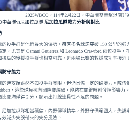
2025WBCQ，114年2月22日，中華隊雙轟擊退南非
BCQ中華隊vs尼加拉瓜隊
尼加拉瓜隊戰力分析與對比
勢
隊的投手群是他們最大的優勢，擁有多名球速突破 150 公里的
，尤其是 Osmani Gutierrez 和 Leonardo Crawfo
加拉瓜的後援投手群也相當可靠，近兩場比賽的救援成功率接近 1
與防守能力
的進攻端雖然不如投手群亮眼，但仍具備一定的破壞力。隊伍依賴幾位關鍵打
or Cuthbert，這些球員擁有國際賽經驗，能夠在關鍵時刻發揮
場比賽均僅得 2 分，顯示出打線連貫性不足的問題。
，尼加拉瓜隊相當穩健，內野傳球精準，外野守備範圍大，失誤
有效減少失誤帶來的失分風險。