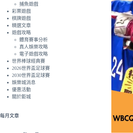
捕魚遊戲
彩票遊戲
棋牌遊戲
精選文章
遊戲攻略
體育賽事分析
真人娛樂攻略
電子遊戲攻略
世界棒球經典賽
2026世界盃足球賽
2030世界盃足球賽
娛樂城消息
優惠活動
關於鉅城
每月文章