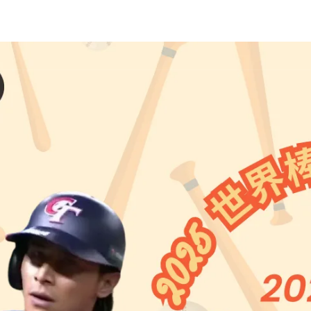
娛樂
體育賽事
電子遊戲
彩票