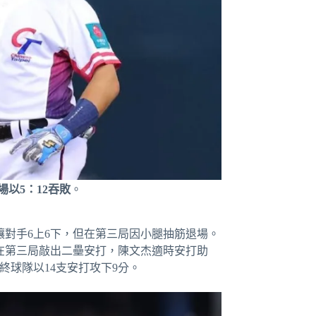
以5：12吞敗
。
讓對手6上6下，但在第三局因小腿抽筋退場。
在第三局敲出二壘安打，陳文杰適時安打助
球隊以14支安打攻下9分。