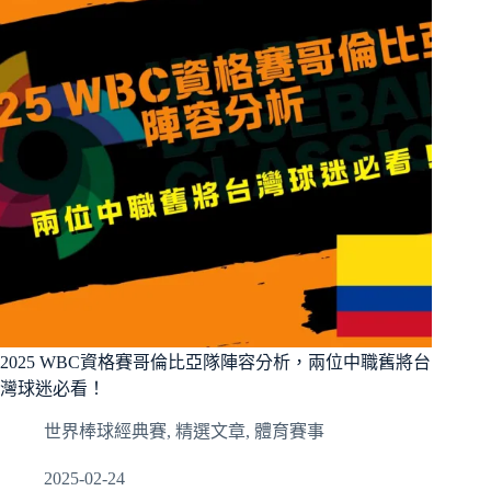
華
裔
美
職
球
員
為
中
國
隊
注
入
新
動
力
2025 WBC資格賽哥倫比亞隊陣容分析，兩位中職舊將台
灣球迷必看！
世界棒球經典賽
,
精選文章
,
體育賽事
2025-02-24