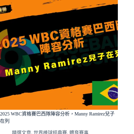
德
國
隊
陣
容
分
析，
陳
偉
殷
前
隊
友
與
新
星
Jaden
Agassi
2025 WBC資格賽巴西隊陣容分析，Manny Ramirez兒子
在列
精選文章
,
世界棒球經典賽
,
體育賽事