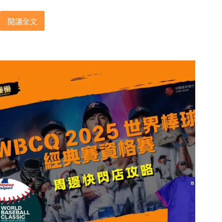
閱讀全文
2025
WBC
資
格
賽
哥
倫
比
亞
隊
陣
容
分
析，
兩
位
中
職
舊
將