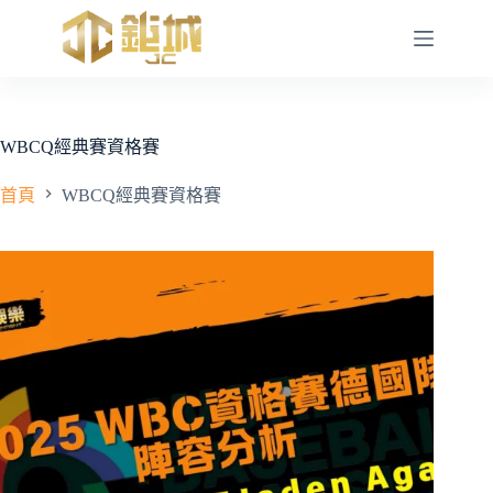
跳
至
主
要
內
容
WBCQ經典賽資格賽
首頁
WBCQ經典賽資格賽