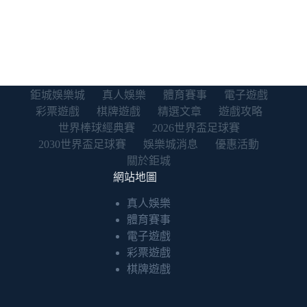
典
賽
資
格
賽
戶
鉅城娛樂城
真人娛樂
體育賽事
電子遊戲
外
彩票遊戲
棋牌遊戲
精選文章
遊戲攻略
轉
播
世界棒球經典賽
2026世界盃足球賽
各
2030世界盃足球賽
娛樂城消息
優惠活動
縣
關於鉅城
市
網站地圖
直
播
真人娛樂
派
體育賽事
對
電子遊戲
活
彩票遊戲
動
棋牌遊戲
地
點
全