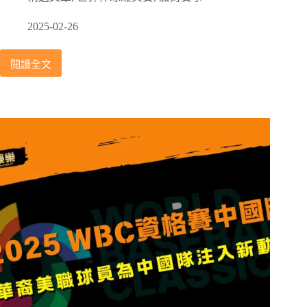
2025-02-26
閱讀全文
2025
WBC
資
格
賽
巴
西
隊
陣
容
分
析，
Manny
Ramirez
兒
子
在