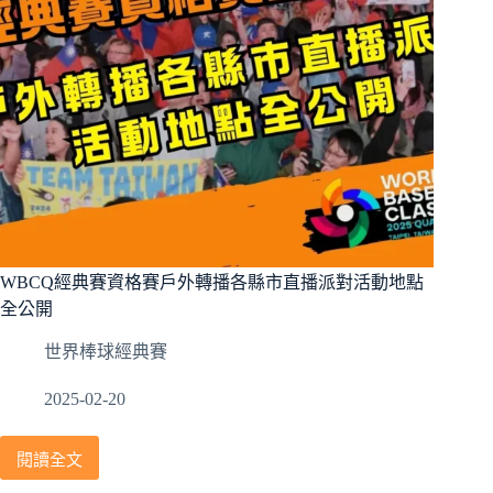
賽
周
邊
快
閃
店
攻
略
WBCQ經典賽資格賽戶外轉播各縣市直播派對活動地點
全公開
世界棒球經典賽
2025-02-20
閱讀全文
WBCQ
經