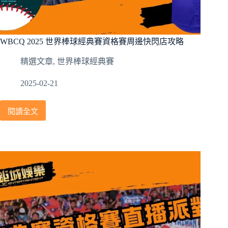
台
灣
球
WBCQ 2025 世界棒球經典賽資格賽周邊快閃店攻略
迷
必
精選文章
,
世界棒球經典賽
看！
2025-02-21
閱讀全文
WBCQ
2025
世
界
棒
球
經
典
賽
資
格