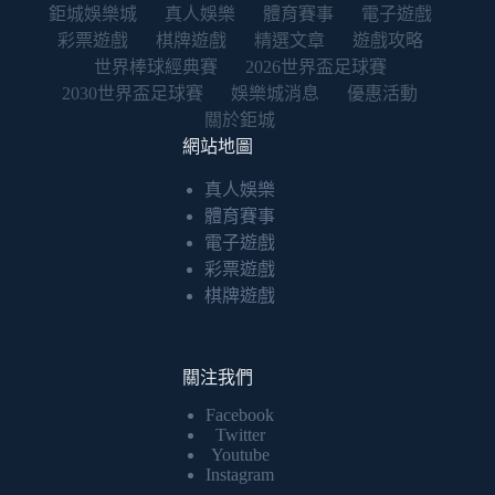
完
鉅城娛樂城
真人娛樂
體育賽事
電子遊戲
整
彩票遊戲
棋牌遊戲
精選文章
遊戲攻略
賽
世界棒球經典賽
2026世界盃足球賽
程：
2030世界盃足球賽
娛樂城消息
優惠活動
春
關於鉅城
訓/
網站地圖
季
前/
真人娛樂
熱
體育賽事
身/
例
電子遊戲
行/
彩票遊戲
季
棋牌遊戲
後/
冠
軍
關注我們
賽/
直
Facebook
播
Twitter
懶
Youtube
人
Instagram