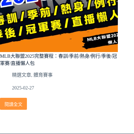
MLB大聯盟2025完整賽程：春訓/季前/熱身/例行/季後/冠
軍賽/直播懶人包
精選文章
,
體育賽事
2025-02-27
閱讀全文
MLB
大
聯
盟
2025