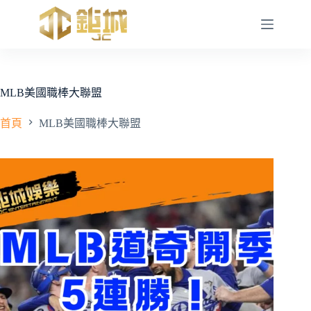
跳
至
主
要
內
容
MLB美國職棒大聯盟
首頁
MLB美國職棒大聯盟