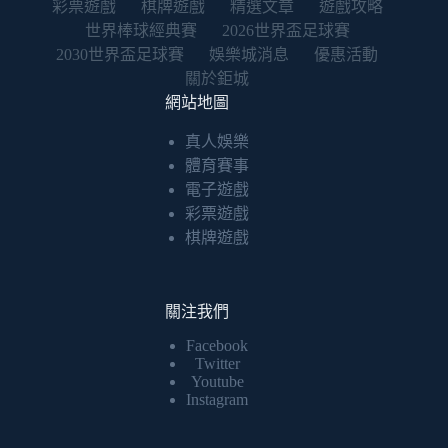
Kobe
彩票遊戲
棋牌遊戲
精選文章
遊戲攻略
與
世界棒球經典賽
2026世界盃足球賽
Gianna
2030世界盃足球賽
娛樂城消息
優惠活動
的
關於鉅城
精
網站地圖
神
依
真人娛樂
然
體育賽事
激
勵
電子遊戲
著
彩票遊戲
世
棋牌遊戲
界
關注我們
Facebook
Twitter
Youtube
Instagram