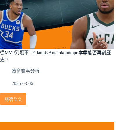
從MVP到冠軍！Giannis Antetokounmpo本季能否再創歷
史？
體育賽事分析
2025-03-06
閱讀全文
從
MVP
到
冠
軍！