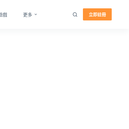
立即註冊
遊戲
更多