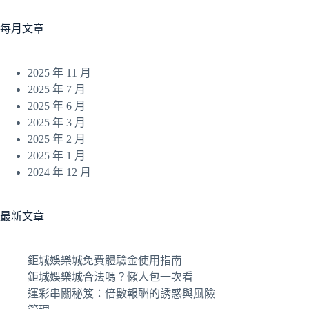
低
潮
每月文章
到
爆
發
2025 年 11 月
他
2025 年 7 月
如
何
2025 年 6 月
在
2025 年 3 月
皇
2025 年 2 月
馬
2025 年 1 月
找
2024 年 12 月
回
最
佳
最新文章
狀
態
鉅城娛樂城免費體驗金使用指南
鉅城娛樂城合法嗎？懶人包一次看
運彩串關秘笈：倍數報酬的誘惑與風險