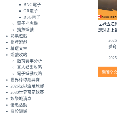
BNG電子
GR電子
RSG電子
電子老虎機
世界盃逆
捕魚遊戲
足球史上
彩票遊戲
20
棋牌遊戲
體育
精選文章
遊戲攻略
2025
體育賽事分析
真人娛樂攻略
閱讀全
電子遊戲攻略
世
界
世界棒球經典賽
盃
2026世界盃足球賽
逆
2030世界盃足球賽
轉
娛樂城消息
勝
優惠活動
7
關於鉅城
場