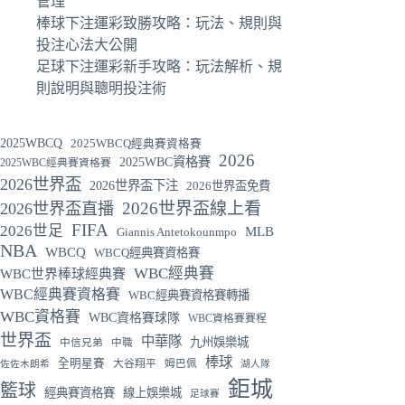
管理
棒球下注運彩致勝攻略：玩法、規則與
投注心法大公開
足球下注運彩新手攻略：玩法解析、規
則說明與聰明投注術
2025WBCQ
2025WBCQ經典賽資格賽
2026
2025WBC資格賽
2025WBC經典賽資格賽
2026世界盃
2026世界盃下注
2026世界盃免費
2026世界盃線上看
2026世界盃直播
FIFA
2026世足
MLB
Giannis Antetokounmpo
NBA
WBCQ
WBCQ經典賽資格賽
WBC經典賽
WBC世界棒球經典賽
WBC經典賽資格賽
WBC經典賽資格賽轉播
WBC資格賽
WBC資格賽球隊
WBC資格賽賽程
世界盃
中華隊
九州娛樂城
中信兄弟
中職
棒球
全明星賽
大谷翔平
姆巴佩
佐佐木朗希
湖人隊
鉅城
籃球
經典賽資格賽
線上娛樂城
足球賽