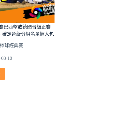
典賽巴西擊敗德國晉級正賽
伍、確定晉級分組名單懶人包
棒球經典賽
-03-10
文
C