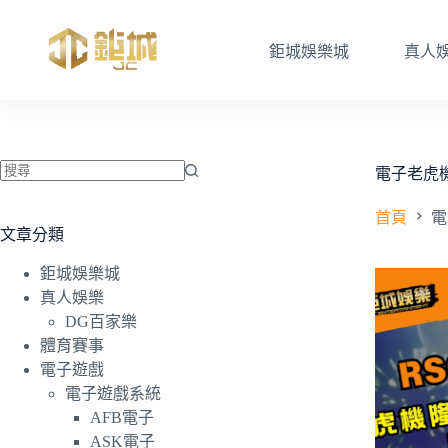
跳
至
鉅城娛樂城
真人
主
要
內
容
電子老虎
找
不
首頁
電
文章分類
到
符
鉅城娛樂城
合
真人娛樂
條
DG百家樂
件
體育賽事
的
電子遊戲
結
電子遊戲系統
果
AFB電子
ASK電子