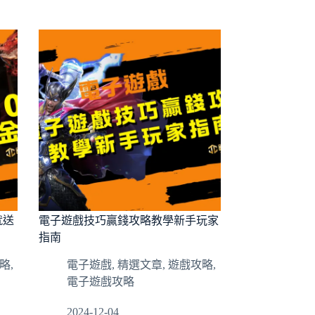
遊
戲
系
統
介
紹：
多
樣
化
遊
戲
體
驗，
5
款
就送
電子遊戲技巧贏錢攻略教學新手玩家
最
指南
受
歡
略
,
電子遊戲
,
精選文章
,
遊戲攻略
,
迎
電子遊戲攻略
老
虎
2024-12-04