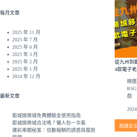
隆
重
每月文章
登
場
新
2025 年 11 月
春
2025 年 7 月
好
運
2025 年 6 月
等
2025 年 3 月
您
2025 年 2 月
從九州到
來
2025 年 1 月
4款電子
贏
2024 年 12 月
精選
RS
最新文章
戲
2024
鉅城娛樂城免費體驗金使用指南
鉅城娛樂城合法嗎？懶人包一次看
閱讀全
從
運彩串關秘笈：倍數報酬的誘惑與風險
九