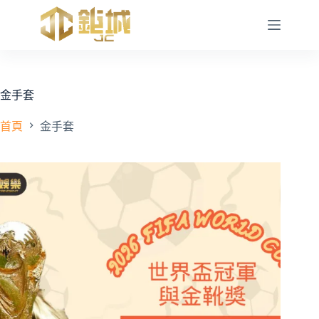
跳
至
主
要
內
容
金手套
首頁
金手套