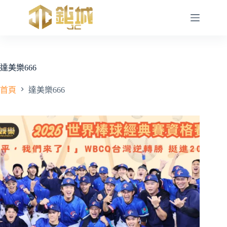
跳
至
主
要
內
容
達美樂666
首頁
達美樂666