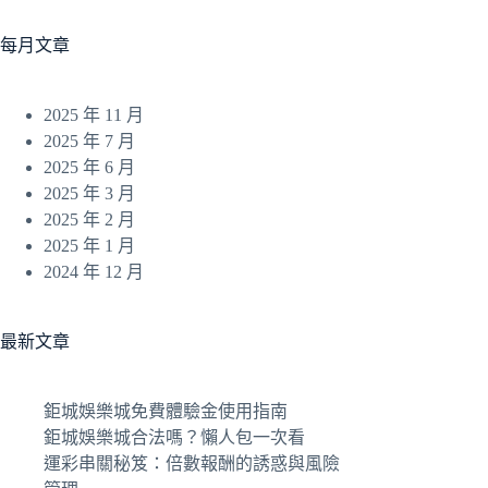
探
討
每月文章
世
界
盃
2025 年 11 月
的
黑
2025 年 7 月
馬
2025 年 6 月
之
2025 年 3 月
選
2025 年 2 月
2025 年 1 月
2024 年 12 月
最新文章
鉅城娛樂城免費體驗金使用指南
鉅城娛樂城合法嗎？懶人包一次看
運彩串關秘笈：倍數報酬的誘惑與風險