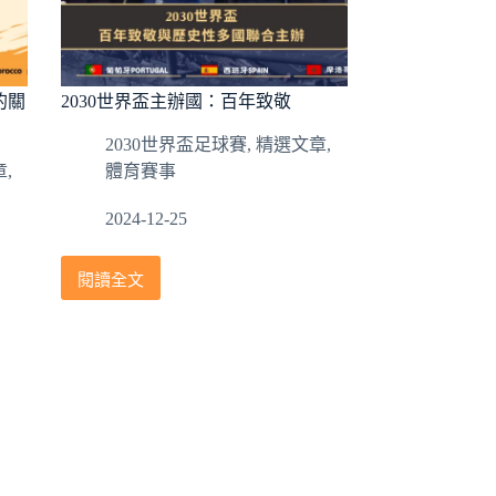
的關
2030世界盃主辦國：百年致敬
2030世界盃足球賽
,
精選文章
,
章
,
體育賽事
2024-12-25
閱讀全文
2030
世
界
盃
主
辦
國：
百
年