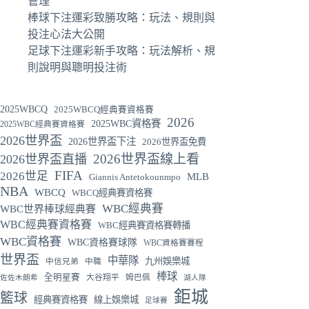
管理
棒球下注運彩致勝攻略：玩法、規則與
投注心法大公開
足球下注運彩新手攻略：玩法解析、規
則說明與聰明投注術
2025WBCQ
2025WBCQ經典賽資格賽
2026
2025WBC資格賽
2025WBC經典賽資格賽
2026世界盃
2026世界盃下注
2026世界盃免費
2026世界盃線上看
2026世界盃直播
FIFA
2026世足
MLB
Giannis Antetokounmpo
NBA
WBCQ
WBCQ經典賽資格賽
WBC經典賽
WBC世界棒球經典賽
WBC經典賽資格賽
WBC經典賽資格賽轉播
WBC資格賽
WBC資格賽球隊
WBC資格賽賽程
世界盃
中華隊
九州娛樂城
中信兄弟
中職
棒球
全明星賽
大谷翔平
姆巴佩
佐佐木朗希
湖人隊
鉅城
籃球
經典賽資格賽
線上娛樂城
足球賽