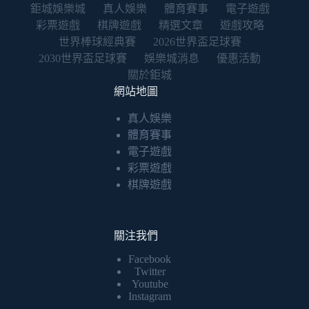
公
鉅城娛樂城
真人娛樂
體育賽事
電子遊戲
開
彩票遊戲
棋牌遊戲
精選文章
遊戲攻略
賽：
世界棒球經典賽
2026世界盃足球賽
林
2030世界盃足球賽
娛樂城消息
優惠活動
俊
關於鉅城
易
網站地圖
逆
轉
真人娛樂
晉
體育賽事
級，
電子遊戲
邱
品
彩票遊戲
蒨
棋牌遊戲
挑
戰
王
關注我們
祉
怡！
Facebook
波
Twitter
波
Youtube
Instagram
夫