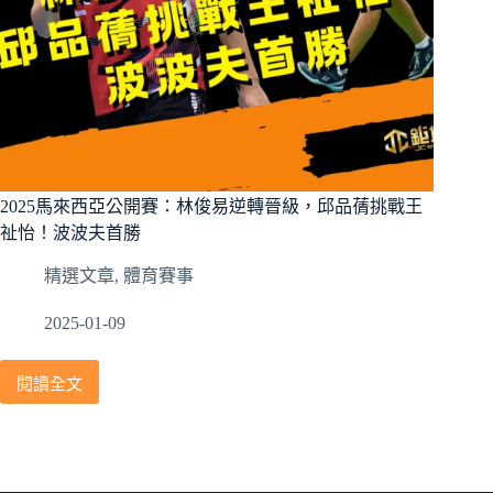
2025馬來西亞公開賽：林俊易逆轉晉級，邱品蒨挑戰王
祉怡！波波夫首勝
精選文章
,
體育賽事
2025-01-09
閱讀全文
2025
馬
來
西
亞