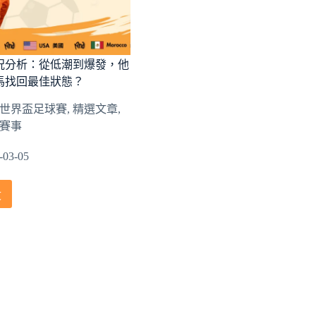
況分析：從低潮到爆發，他
馬找回最佳狀態？
26世界盃足球賽
,
精選文章
,
賽事
-03-05
文
：