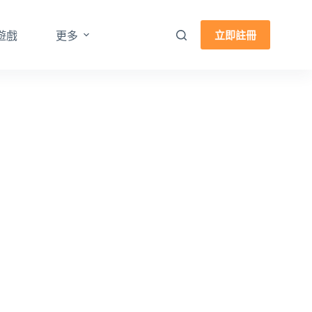
立即註冊
遊戲
更多