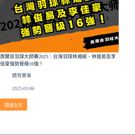
奧爾良羽球大師賽2025：台灣羽球林湘緹、林俊易及李
佳豪強勢晉級16強！
體育賽事
2025-03-06
閱讀全文
奧
爾
良
羽
球