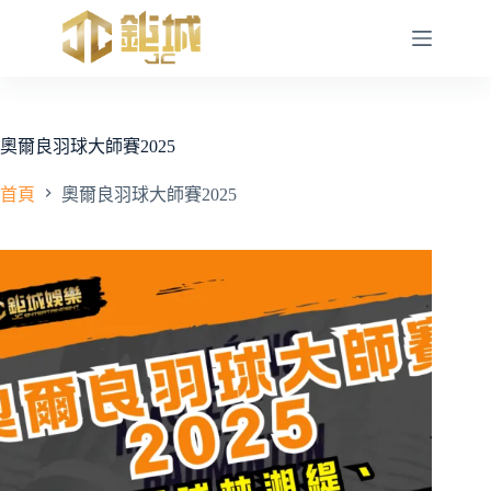
跳
至
主
要
內
容
奧爾良羽球大師賽2025
首頁
奧爾良羽球大師賽2025