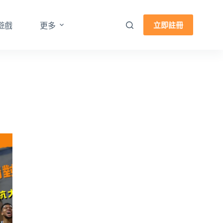
立即註冊
遊戲
更多