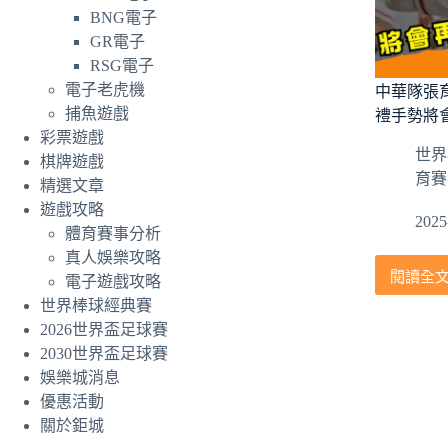
BNG電子
GR電子
RSG電子
電子老虎機
中華隊張
捕魚遊戲
禮手勢將
彩票遊戲
世界
棋牌遊戲
育賽
精選文章
遊戲攻略
2025
體育賽事分析
真人娛樂攻略
閱讀全
電子遊戲攻略
中
華
世界棒球經典賽
隊
2026世界盃足球賽
張
2030世界盃足球賽
育
娛樂城消息
成
優惠活動
國
關於鉅城
防