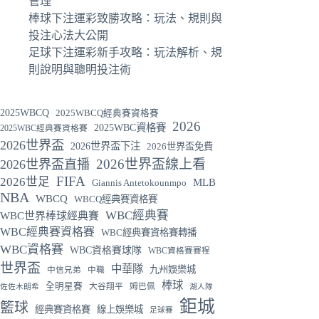
管理
棒球下注運彩致勝攻略：玩法、規則與
投注心法大公開
足球下注運彩新手攻略：玩法解析、規
則說明與聰明投注術
2025WBCQ
2025WBCQ經典賽資格賽
2026
2025WBC資格賽
2025WBC經典賽資格賽
2026世界盃
2026世界盃下注
2026世界盃免費
2026世界盃線上看
2026世界盃直播
FIFA
2026世足
MLB
Giannis Antetokounmpo
NBA
WBCQ
WBCQ經典賽資格賽
WBC經典賽
WBC世界棒球經典賽
WBC經典賽資格賽
WBC經典賽資格賽轉播
WBC資格賽
WBC資格賽球隊
WBC資格賽賽程
世界盃
中華隊
九州娛樂城
中信兄弟
中職
棒球
全明星賽
大谷翔平
姆巴佩
佐佐木朗希
湖人隊
鉅城
籃球
經典賽資格賽
線上娛樂城
足球賽