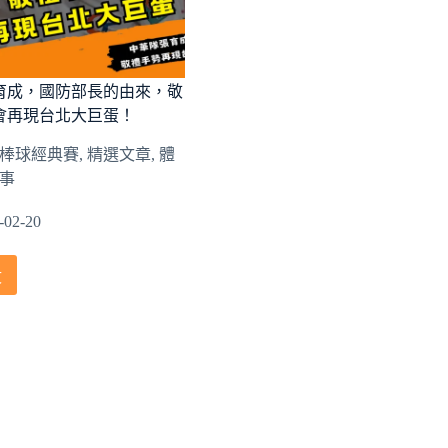
育成，國防部長的由來，敬
會再現台北大巨蛋！
棒球經典賽
,
精選文章
,
體
事
-02-20
文
，