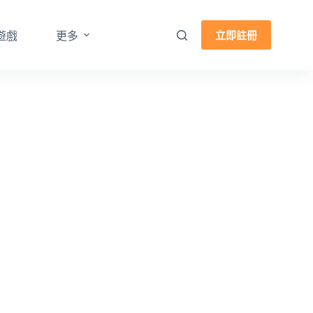
立即註冊
遊戲
更多