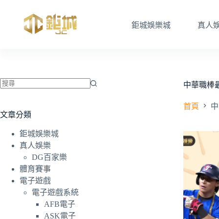
跳
至
鉅城娛樂城
真人
主
要
內
容
中華職棒
找
不
首頁
中
文章分類
到
符
鉅城娛樂城
合
真人娛樂
條
DG百家樂
件
體育賽事
的
電子遊戲
結
電子遊戲系統
果
AFB電子
ASK電子