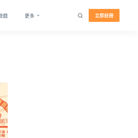
立即註冊
遊戲
更多