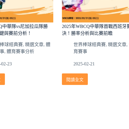
BCQ中華隊vs尼加拉瓜隊勝
2025年WBCQ中華隊首戰西班牙
關鍵與賽前分析！
決！勝率分析與比賽前瞻
棒球經典賽
,
精選文章
,
體
世界棒球經典賽
,
精選文章
,
事
,
體育賽事分析
育賽事
-02-23
2025-02-21
文
閱讀全文
25WBCQ
2025
年
WBCQ
中
華
隊
首
戰