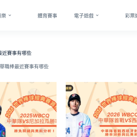
娛樂
體育賽事
電子遊戲
彩票
最近賽事有哪些
華職棒最近賽事有哪些