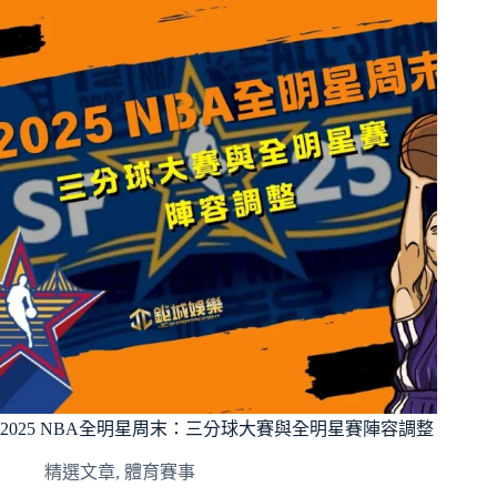
周
末
回
顧
精
彩
比
賽：
從
技
巧
挑
戰
賽
到
全
明
星
2025 NBA全明星周末：三分球大賽與全明星賽陣容調整
賽
的
精選文章
,
體育賽事
激