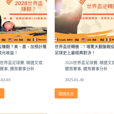
界盃賺翻？美、墨、加預計獲
世界盃逆轉勝：7 場驚天翻盤戰
億美元收益！
足球史上最經典對決！
26世界盃足球賽
,
精選文章
,
2026世界盃足球賽
,
精選文
賽事
,
體育賽事分析
體育賽事
,
體育賽事分析
-02-03
2025-01-30
文
閱讀全文
6
世
界
盃
逆