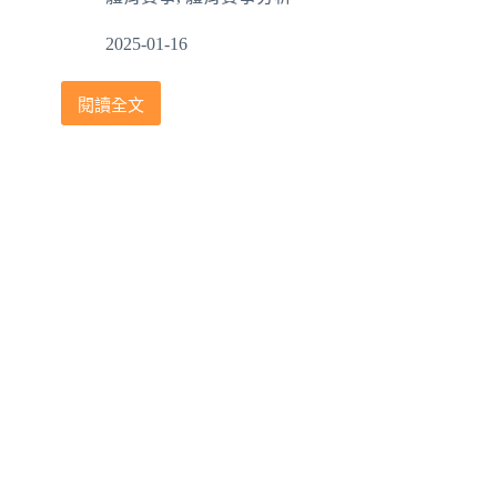
會
全
2025-01-16
解
析
閱讀全文
2026
世
界
盃
教
練
剖
析：
誰
是
球
隊
的
幕
後
推
手？