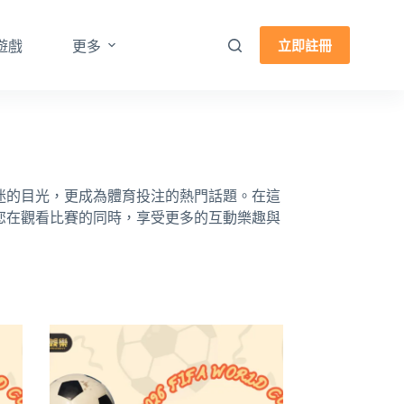
立即註冊
遊戲
更多
球迷的目光，更成為體育投注的熱門話題。在這
您在觀看比賽的同時，享受更多的互動樂趣與