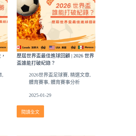
役，
歷屆世界盃最佳進球回顧 | 2026 世界
盃誰能打破紀錄？
章
,
2026世界盃足球賽
,
精選文章
,
體育賽事
,
體育賽事分析
2025-01-29
閱讀全文
歷
屆
世
界