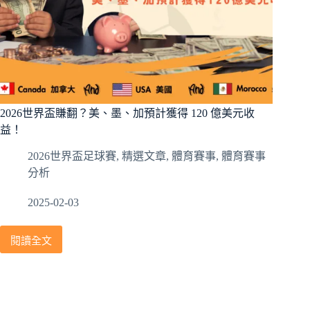
人
名
單、
鎖
定
2026
經
2026世界盃賺翻？美、墨、加預計獲得 120 億美元收
典
賽！
益！
2026世界盃足球賽
,
精選文章
,
體育賽事
,
體育賽事
分析
2025-02-03
閱讀全文
2026
世
界
盃
賺