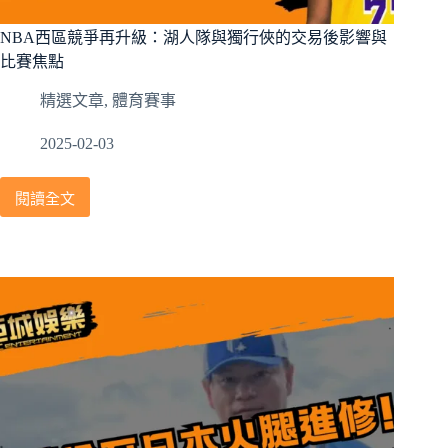
人
名
NBA西區競爭再升級：湖人隊與獨行俠的交易後影響與
單
比賽焦點
曝
光！
精選文章
,
體育賽事
2025-02-03
閱讀全文
NBA
西
區
競
爭
再
升
級：
湖
人
隊
與