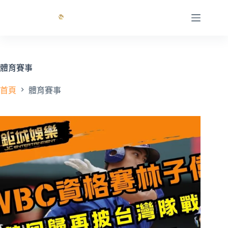
跳
至
主
要
內
容
體育賽事
首頁
體育賽事