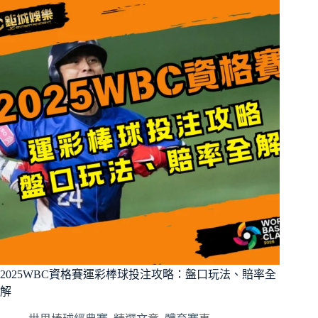
子
偉
強
勢
回
歸
再
披
台
灣
隊
戰
袍！
再
戰
國
際
舞
2025WBC資格賽運彩棒球投注攻略：盤口玩法、賠率全
台
解