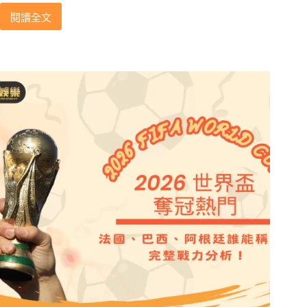
閱讀全文
林
智
勝
確
定
最
後
一
季！
目
標
2000
安