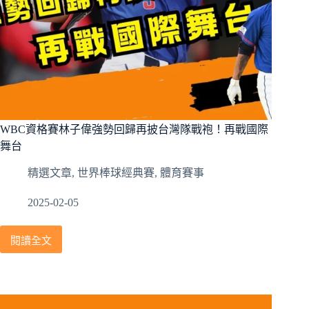
WBC資格賽林子偉強勢回歸再披台灣隊戰袍！再戰國際
舞台
精選文章
,
世界棒球經典賽
,
體育賽事
2025-02-05
閱讀全文
WBC
資
格
賽
林