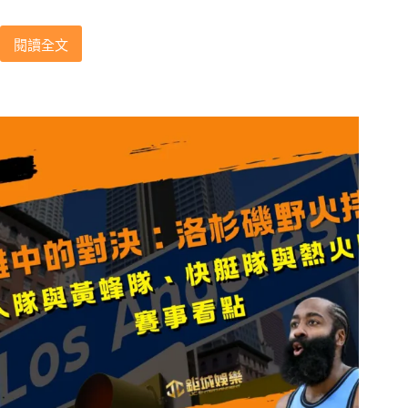
閱讀全文
2026
世
界
盃：
2025
亞
洲
區
資
格
賽
賽
程
一
次
看