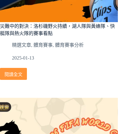
災難中的對決：洛杉磯野火持續，湖人隊與黃蜂隊、快
艇隊與熱火隊的賽事看點
精選文章
,
體育賽事
,
體育賽事分析
2025-01-13
閱讀全文
災
難
中
的
對
決：
洛
杉
磯
野