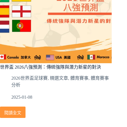
Giannis
和
Wemby
的
對
抗
大
戰
世界盃 2026八強預測：傳統強隊與潛力新星的對決
2026世界盃足球賽
,
精選文章
,
體育賽事
,
體育賽事
分析
2025-01-08
閱讀全文
世
界