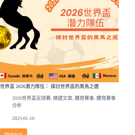
火
持
續，
湖
人
隊
與
黃
蜂
隊、
快
艇
隊
世界盃 2026潛力隊伍： 探討世界盃的黑馬之選
與
熱
2026世界盃足球賽
,
精選文章
,
體育賽事
,
體育賽事
火
分析
隊
的
2025-01-10
賽
事
看
閱讀全文