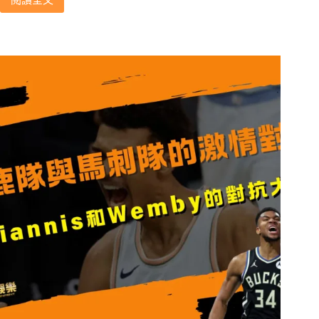
世
點
界
盃
2026
潛
力
隊
伍：
探
討
世
界
盃
的
黑
馬
之
選