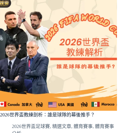
浮
現！
2026
世
界
盃
五
大
新
星
全
剖
析
2026世界盃教練剖析：誰是球隊的幕後推手？
2026世界盃足球賽
,
精選文章
,
體育賽事
,
體育賽事