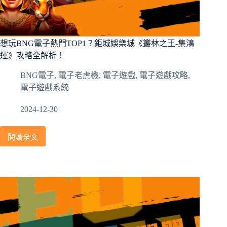
老
虎
機
遊
想玩BNG電子熱門TOP1？鉅城娛樂城《叢林之王-集鴻
戲
運》攻略全解析！
BNG電子
,
電子老虎機
,
電子遊戲
,
電子遊戲攻略
,
電子遊戲系統
2024-12-30
閱讀全文
想
玩
BNG
電
子
熱
門
TOP1？
鉅