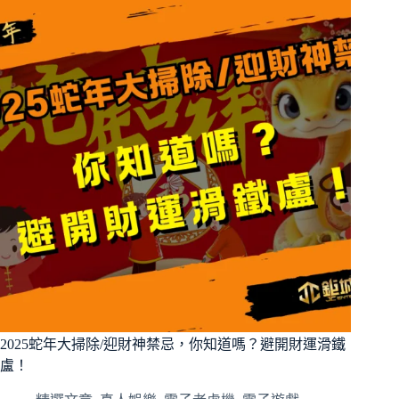
Homerun
老
虎
機，
1
元
全
壘
打
贏
得
118000
獎
金！
2025蛇年大掃除/迎財神禁忌，你知道嗎？避開財運滑鐵
盧！