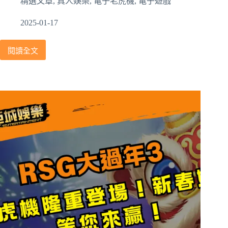
精選文章
,
真人娛樂
,
電子老虎機
,
電子遊戲
2025-01-17
閱讀全文
2025
蛇
年
大
掃
除/
迎
財
神
禁
忌，
你
知
道
嗎？
避
開