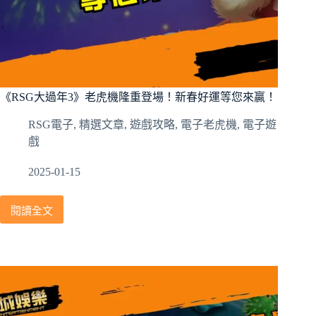
財
運
滑
鐵
盧！
《RSG大過年3》老虎機隆重登場！新春好運等您來贏！
RSG電子
,
精選文章
,
遊戲攻略
,
電子老虎機
,
電子遊
戲
2025-01-15
閱讀全文
《RSG
大
過
年
3》
老
虎