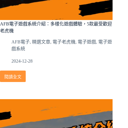
將
發
了》
讓
AFB電子遊戲系統介紹：多樣化遊戲體驗，5款最受歡迎
你
老虎機
繼
續
AFB電子
,
精選文章
,
電子老虎機
,
電子遊戲
,
電子遊
賺！
戲系統
2024-12-28
閱讀全文
AFB
電
子
遊
戲
系
統
介
紹：