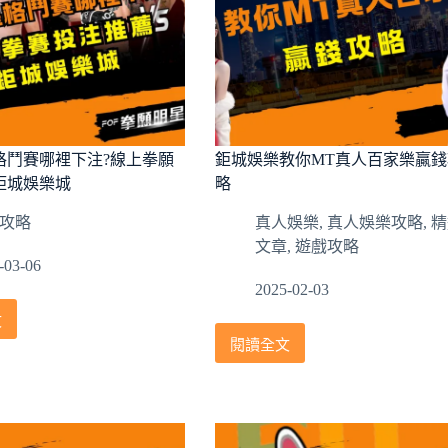
格鬥賽哪裡下注?線上拳願
鉅城娛樂教你MT真人百家樂贏錢
鉅城娛樂城
略
攻略
真人娛樂
,
真人娛樂攻略
,
精
文章
,
遊戲攻略
-03-06
2025-02-03
文
閱讀全文
鉅
城
娛
樂
教