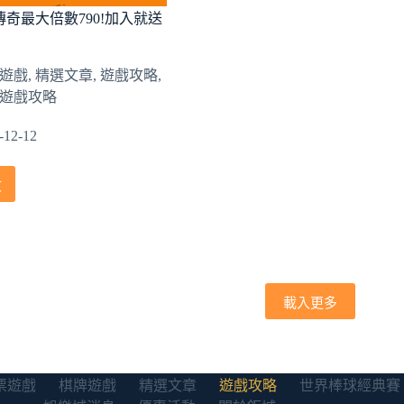
報
奇最大倍數790!加入就送
遊
戲，
提
遊戲
,
精選文章
,
遊戲攻略
,
升
遊戲攻略
娛
樂
-12-12
體
驗
文
88！
載入更多
!
票遊戲
棋牌遊戲
精選文章
遊戲攻略
世界棒球經典賽