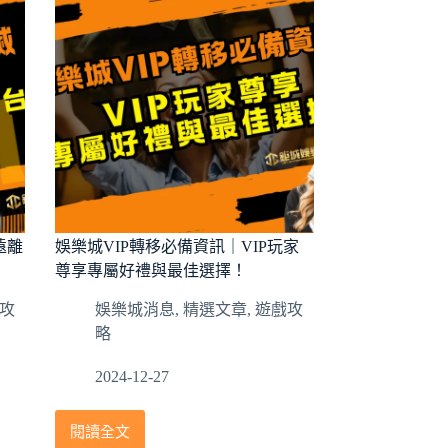
老
虎
機
隆
重
登
場！
新
春
好
運
等
遠離
娛樂城VIP轉移必備資訊｜VIP玩家
您
尊享專屬好禮與最佳選擇！
來
贏！
攻
娛樂城消息
,
精選文章
,
遊戲攻
略
2024-12-27
閱讀全文
娛