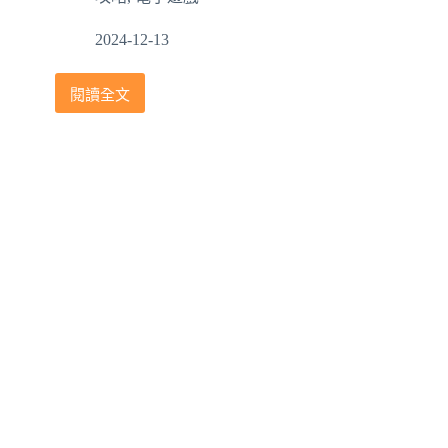
佳
選
2024-12-13
擇！
閱讀全文
捕
魚
遊
戲
攻
略、
技
巧、
推
薦
一
次
看!，
揭
密
傳
說