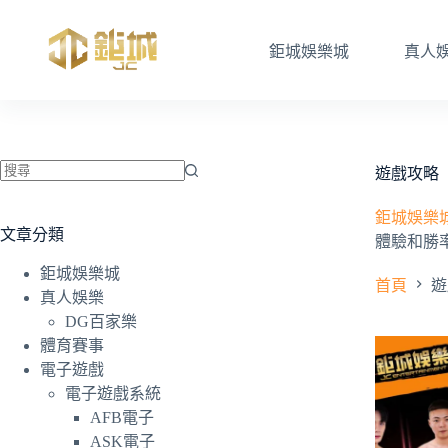
跳
至
鉅城娛樂城
真人
主
要
內
容
遊戲攻略
找
不
鉅城娛樂
文章分類
到
體驗和勝
符
鉅城娛樂城
首頁
遊
合
真人娛樂
條
DG百家樂
件
體育賽事
的
電子遊戲
結
電子遊戲系統
果
AFB電子
ASK電子