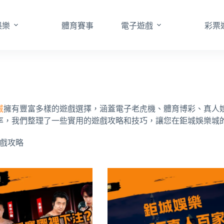
娛樂
體育賽事
電子遊戲
彩票
城
擁有豐富多樣的遊戲選擇，涵蓋電子老虎機、體育博彩、真人
率，我們整理了一些實用的遊戲攻略和技巧，讓您在鉅城娛樂城
戲攻略