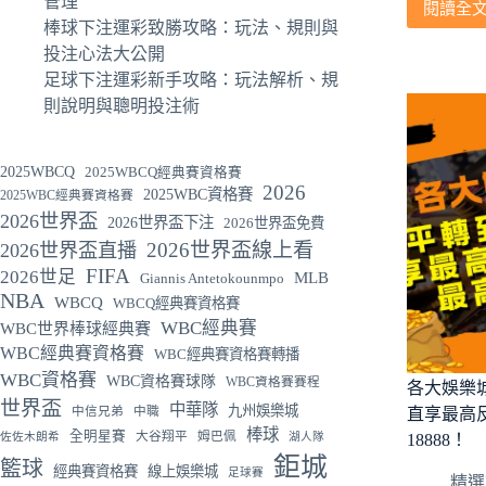
管理
閱讀全
多
棒球下注運彩致勝攻略：玩法、規則與
寶
投注心法大公開
DB
足球下注運彩新手攻略：玩法解析、規
捕
魚
則說明與聰明投注術
遊
戲
2025WBCQ
達
2025WBCQ經典賽資格賽
2026
2025WBC資格賽
人
2025WBC經典賽資格賽
專
2026世界盃
2026世界盃下注
2026世界盃免費
屬
2026世界盃線上看
2026世界盃直播
高
FIFA
2026世足
MLB
Giannis Antetokounmpo
回
NBA
WBCQ
WBCQ經典賽資格賽
報
WBC經典賽
WBC世界棒球經典賽
策
WBC經典賽資格賽
WBC經典賽資格賽轉播
略
全
WBC資格賽
WBC資格賽球隊
WBC資格賽賽程
各大娛樂
解
世界盃
中華隊
九州娛樂城
中信兄弟
中職
直享最高
析！
棒球
全明星賽
大谷翔平
姆巴佩
佐佐木朗希
湖人隊
18888！
鉅
鉅城
籃球
城
經典賽資格賽
線上娛樂城
足球賽
精選