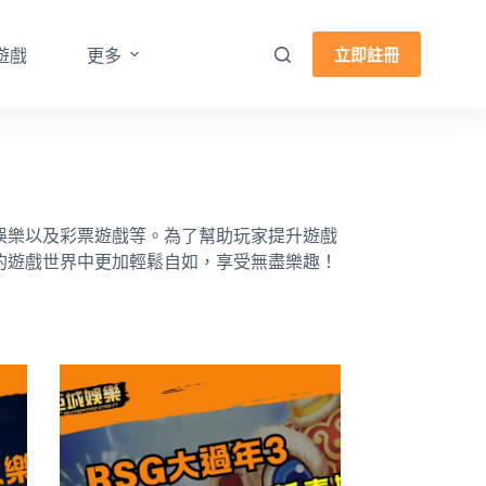
立即註冊
遊戲
更多
娛樂以及彩票遊戲等。為了幫助玩家提升遊戲
的遊戲世界中更加輕鬆自如，享受無盡樂趣！