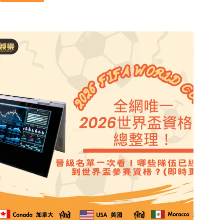
何
發，
打
他
破
如
傳
何
統？
在
Nikola
皇
Jokić
馬
重
找
塑
回
中
最
鋒
佳
角
狀
色
態？
的
影
響
力