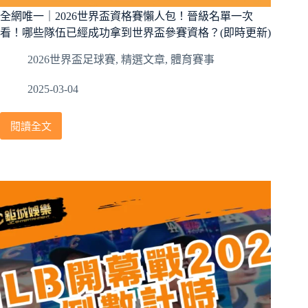
全網唯一｜2026世界盃資格賽懶人包！晉級名單一次
看！哪些隊伍已經成功拿到世界盃參賽資格？(即時更新)
2026世界盃足球賽
,
精選文章
,
體育賽事
2025-03-04
閱讀全文
全
網
唯
一
｜
2026
世
界
盃
資
格
賽
懶