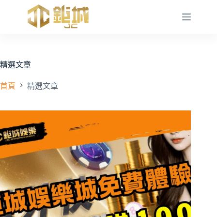
跳
至
主
要
內
容
精選文章
首頁
精選文章