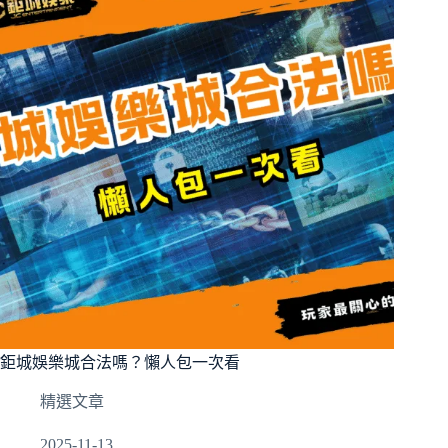
費
體
驗
金
使
用
指
南
鉅城娛樂城合法嗎？懶人包一次看
精選文章
2025-11-13