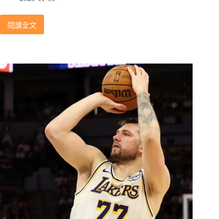
閱讀全文
鉅
城
娛
樂
城
合
法
嗎？
懶
人
包
一
次
看