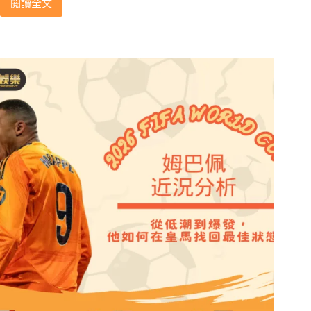
閱讀全文
萊
高
盟
恩
雄
(MLB)、
·
2025
守
桑
國
護
德
際
者
伯
刺
隊
格
青
以
逝
展-
及
世。
鉅
交
城
易
娛
市
樂
場
城
意
全
味
台
著
唯
什
一
麼：
休
閒
娛
樂