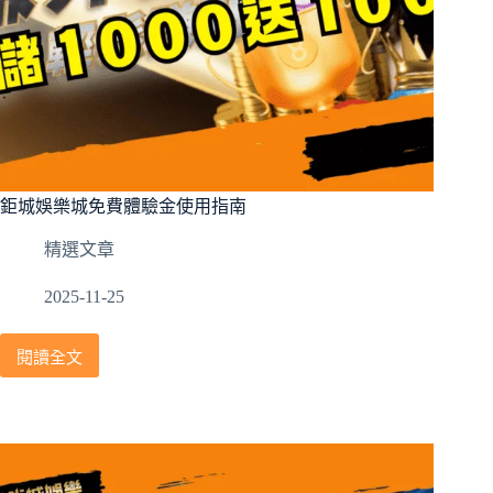
鉅城娛樂城免費體驗金使用指南
精選文章
2025-11-25
閱讀全文
鉅
城
娛
樂
城
免